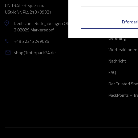
Informationen 
UNITRAILER Sp. z o.o.
USt-IdNr: PL5213739921
Informationen 
Erforder
Deutsches Rückgabelager: Oldenburger Ring
Zahlungsarten
3 02829 Markersdorf
Lieferung
+49 32213249035
Werbeaktionen
shop@interpack24.de
Nachricht
FAQ
Der Trusted Sh
PackPoints – T