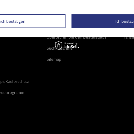
zum Shop
AGB
Meine
speichern
Widerrufsbelehrung
Waren
lich bestätigen
Ich bestäti
Datenschutzrichtlinie
Favori
Überprüfen Sie den Bestellstatus
Transa
Suchmaschine
Sitemap
ops Käuferschutz
reueprogramm