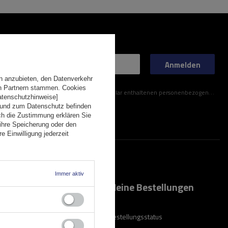
Anmelden
n anzubieten, den Datenverkehr
en Partnern stammen. Cookies
ner im Kontaktformular enthaltenen personenbezogenen Daten gemäß der Verordnung (EU) des Europäischen Parlaments und des Rates zu.
Datenschutzhinweise]
 und zum Datenschutz befinden
ch die Zustimmung erklären Sie
ihre Speicherung oder den
e Einwilligung jederzeit
Immer aktiv
 Konto
Meine Bestellungen
rieren
Bestellungsstatus