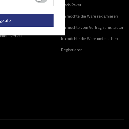
 Bestellungen
Track-Paket
korb
Ich möchte die Ware reklamieren
ge alle
t
Ich möchte vom Vertrag zurücktreten
ktionsverlauf
Ich möchte die Ware umtauschen
Registrieren