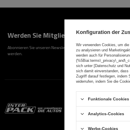
Konfiguration der Z
Werden Sie Mitglied
Wir verwenden Cookies, um die 
Abonnieren Sie unseren Newsletter, um regelmäßig über Neuigkeiten
zu analysieren und Marketingak
werden.
werden auch für Personalisierun
(%5Biai:terms\_privacy\_and\_
sich unter [Datenschutz und Nu
sich damit einverstanden, dass
Zugriff darauf festlegen, indem 
widerrufen, indem Sie die Cook
Funktionale Cookies 
Informati
Analytics-Cookies
Impressum
Werbe-Cookies