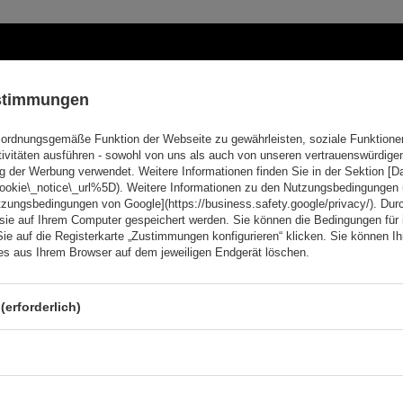
ustimmungen
Geben Sie Ihre E-Mail
ordnungsgemäße Funktion der Webseite zu gewährleisten, soziale Funktione
 und Sonderangebote informiert zu
tivitäten ausführen - sowohl von uns als auch von unseren vertrauenswürdig
Kontaktformular Ich stimme der Verarbeitung mei
g der Werbung verwendet. Weitere Informationen finden Sie in der Sektion [
cookie\_notice\_url%5D). Weitere Informationen zu den Nutzungsbedingungen
tzungsbedingungen von Google](https://business.safety.google/privacy/). Dur
 sie auf Ihrem Computer gespeichert werden. Sie können die Bedingungen für 
Sie auf die Registerkarte „Zustimmungen konfigurieren“ klicken. Sie können Ihr
ies aus Ihrem Browser auf dem jeweiligen Endgerät löschen.
(erforderlich)
on
Hilfe
Mein
Kontakt
Regist