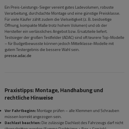
Ein Preis-Leistungs-Sieger vereint gutes Ladevolumen, robuste
Verarbeitung, durchdachte Montage und eine günstige Preisklasse.
Für viele Käufer zählt zudem die Vielseitigkeit (z. B. beidseitige
Öffnung, kompakte Maße trotz hohem Volumen) und ob der
Hersteller ein verlässliches Angebot bzw. Ersatzteile liefert.
Testsieger der großen Testfelder (ADAC) sind oft teurere Top-Modelle
– für Budgetbewusste können jedoch Mittelklasse-Modelle mit
gutem Testergebnis die bessere Wahl sein.
presse.adac.de
Praxistipps: Montage, Handhabung und
rechtliche Hinweise
Vor Fahrtbeginn:
Montage prüfen – alle Klemmen und Schrauben
müssen korrekt angezogen sein.
Dachlast beachten:
Die zulässige Dachlast des Fahrzeugs darf nicht
überschritten werden (Summe Dachträger + Box + Gepäck).