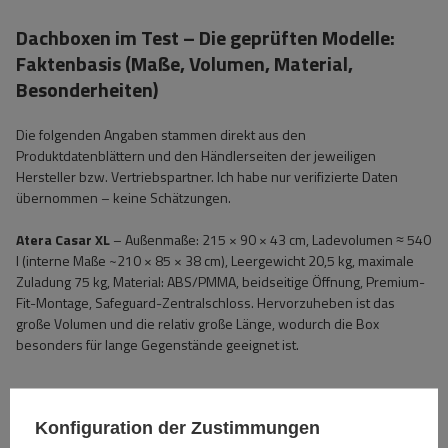
Dachboxen im Test – Die geprüften Modelle:
Faktenbasis (Maße, Volumen, Material,
Besonderheiten)
Die folgenden Angaben stammen direkt aus den
Produktdatenblättern und den Händlerseiten der jeweiligen
Hersteller bzw. Vertriebspartner. Ich habe nur verifizierte Daten
übernommen – keine Schätzungen.
Atera Casar XL
– Außenmaße: 215 × 90 × 43 cm, Ladevolumen ≈ 540
l (interne Maße ~210 × 85 × 38 cm), Leergewicht 20,5 kg, maximale
Zuladung 75 kg, Material: ABS/PMMA, beidseitige Öffnung, Premium-
Fit-Montage, Safeguard-Zentralschloss. Hervorzuheben ist das
große Volumen und die relativ große Länge, wodurch die Box
besonders für lange Gegenstände geeignet ist.
Konfiguration der Zustimmungen