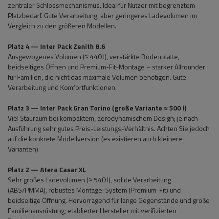
zentraler Schlossmechanismus. Ideal für Nutzer mit begrenztem
Platzbedarf. Gute Verarbeitung, aber geringeres Ladevolumen im
Vergleich zu den größeren Modellen.
Platz 4 — Inter Pack Zenith 8.6
Ausgewogenes Volumen (≈ 440 l), verstärkte Bodenplatte,
beidseitiges Öffnen und Premium-Fit-Montage – starker Allrounder
für Familien, die nicht das maximale Volumen benötigen. Gute
Verarbeitung und Komfortfunktionen.
Platz 3 — Inter Pack Gran Torino (große Variante ≈ 500 l)
Viel Stauraum bei kompaktem, aerodynamischem Design; je nach
Ausführung sehr gutes Preis-Leistungs-Verhältnis. Achten Sie jedoch
auf die konkrete Modellversion (es existieren auch kleinere
Varianten).
Platz 2 — Atera Casar XL
Sehr großes Ladevolumen (≈ 540 l), solide Verarbeitung
(ABS/PMMA), robustes Montage-System (Premium-Fit) und
beidseitige Öffnung. Hervorragend für lange Gegenstände und große
Familienausrüstung; etablierter Hersteller mit verifizierten