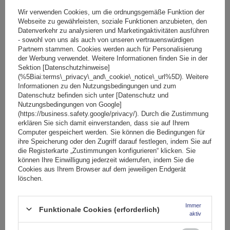
Wir verwenden Cookies, um die ordnungsgemäße Funktion der
Webseite zu gewährleisten, soziale Funktionen anzubieten, den
Datenverkehr zu analysieren und Marketingaktivitäten ausführen
- sowohl von uns als auch von unseren vertrauenswürdigen
Partnern stammen. Cookies werden auch für Personalisierung
der Werbung verwendet. Weitere Informationen finden Sie in der
Sektion [Datenschutzhinweise]
(%5Biai:terms\_privacy\_and\_cookie\_notice\_url%5D). Weitere
Informationen zu den Nutzungsbedingungen und zum
Datenschutz befinden sich unter [Datenschutz und
Nutzungsbedingungen von Google]
(https://business.safety.google/privacy/). Durch die Zustimmung
erklären Sie sich damit einverstanden, dass sie auf Ihrem
Computer gespeichert werden. Sie können die Bedingungen für
ihre Speicherung oder den Zugriff darauf festlegen, indem Sie auf
die Registerkarte „Zustimmungen konfigurieren“ klicken. Sie
Inter Pack Monsun PRO L
– Ladevolumen ≈ 550 l, robuste Bauweise
können Ihre Einwilligung jederzeit widerrufen, indem Sie die
mit verstärkter Bodenplatte und Metallleisten, maximale Zuladung 75
Cookies aus Ihrem Browser auf dem jeweiligen Endgerät
löschen.
kg, beidseitige Öffnung, Smart-Lock und Rapid-Fit-Montage. Sehr
gutes Verhältnis von Volumen zu Platzbedarf, dadurch besonders
geeignet für Familien und Skiurlaub mit längeren Skiern.
Immer
Funktionale Cookies (erforderlich)
aktiv