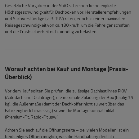
Gesetzliche Vorgaben in der StVO schreiben keine explizite
Höchstgeschwindigkeit für Dachboxen vor; Herstellerempfehlungen
und Sachverständige (z. B. TÜV) raten jedoch zu einer maximalen
Reisegeschwindigkeit von ca. 130 km/h, um die Fahreigenschaften
und die Crashsicherheit nicht unnötig zu belasten.
Worauf achten bei Kauf und Montage (Praxis-
Überblick)
Vor dem Kauf sollten Sie prüfen: die zulässige Dachlast Ihres PKW
(Autodach und Dachträger), die maximale Zuladung der Box (häufig 75
kg), die Außenmaße (damit der Dachkoffer nicht zu weit über das
Fahrzeugheck hinausragt) sowie die Montagekompatibilität
(Premium-Fit, Rapid-Fit usw.).
Achten Sie auch auf die Öffnungsseite – bei vielen Modellen ist ein
beidseitiges Öffnen möglich, was die Handhabung deutlich