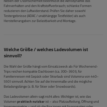
Neben der Crashsicherheit beeinflusst die Aerodynamik das
Fahrverhalten und den Kraftstoffverbrauch; schlanke Formen
reduzieren den Luftwiderstand. Prüfen Sie daher sowohl
Testergebnisse (ADAC / unabhängige Testfelder) als auch
Herstellerangaben zur Belastbarkeit und Montage.
Welche Größe / welches Ladevolumen ist
sinnvoll?
Die Wahl der Größe hängt vom Einsatzzweck ab: Für Wochenend-
Trips reichen kompakte Dachboxen (ca. 300–360 l), für
Familienreisen mit Gepäck oder Skiurlaub sind Volumina von 440–
550 l sinnvoll. Achten Sie auf die Innenmaße und die mögliche
Beladungslänge (z. B. für Skier oder Snowboards).
Das Ladevolumen allein sagt nicht alles: Wichtiger ist, wie das
Volumen
praktisch nutzbar
ist – also Platzaufteilung, Öffnung und
Innengeometrie – und ob die Box innen mit Spanngurten oder