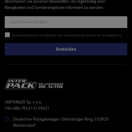
Abonnieren Sie unseren Newsletter, um regelmäßig über
Neuigkeiten und Sonderangebote informiert zu werden.
Geben Sie Ihre E-Mail
Kontaktformular Ich stimme der Verarbeitung meiner im Kontaktformular enthaltenen personenbezogenen Daten gemäß der Verordnung (EU) des Europäischen Parlaments und des Rates zu.
Anmelden
UNITRAILER Sp. z o.o.
USt-IdNr: PL5213739921
Deutsches Rückgabelager: Oldenburger Ring 3 02829
Markersdorf