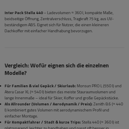
Inter Pack Stella 440
– Ladevolumen ≈ 360 l, kompakte Maße,
beidseitige Öffnung, Zentralverschluss, Tragkraft 75 kg, aus UV-
beständigem ABS. Eignet sich für Nutzer, die einen kleineren
Dachkoffer mit einfacher Handhabung bevorzugen.
Vergleich: Wofür eignen sich die einzelnen
Modelle?
Für Familien & viel Gepäck / Skiurlaub:
Monsun PRO L (550 l) und
Atera Casar XL (≈ 540 l) bieten das meiste Stauraumvolumen und
lange Innenmaße – ideal für Skier, Koffer und große Gepäckstücke.
Als Allrounder (Volumen / Aerodynamik / Preis):
Zenith 8.6 (≈ 440
l) kombiniert gutes Volumen mit aerodynamischem Profil und
einfacher Montage.
Für Kompaktfahrer / Stadt & kurze Trips:
Stella 440 (≈ 360 l) ist
platzsparend, leichter zu handhaben und passt oft besser in