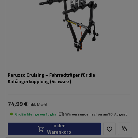
Möglichkeit zum Neigen mit
nein
montierten Fahrrädern:
klappbare Konstruktion, die weniger Platz einnimmt
leichte Konstruktion
Peruzzo Cruising – Fahrradträger für die
Anhängerkupplung (Schwarz)
74,99 €
inkl. MwSt
Große Menge verfügbar
Wir versenden schon am
10. August
In den
Warenkorb