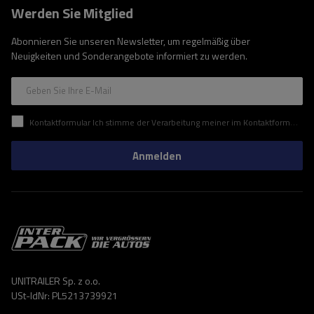
Werden Sie Mitglied
Abonnieren Sie unseren Newsletter, um regelmäßig über
Neuigkeiten und Sonderangebote informiert zu werden.
Geben Sie Ihre E-Mail
Kontaktformular Ich stimme der Verarbeitung meiner im Kontaktformular enthaltenen personenbezogenen Daten gemäß der Verordnung (EU) des Europäischen Parlaments und des Rates zu.
Anmelden
UNITRAILER Sp. z o.o.
USt-IdNr: PL5213739921