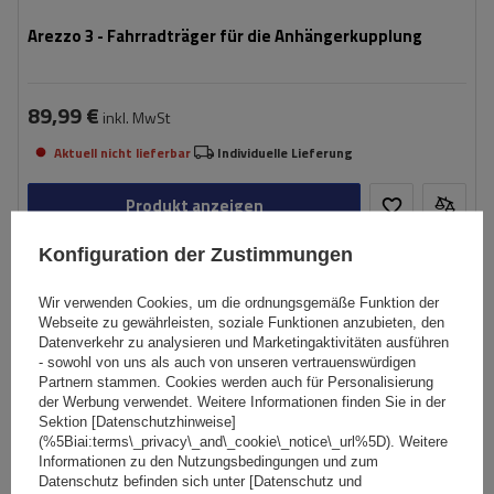
Arezzo 3 - Fahrradträger für die Anhängerkupplung
89,99 €
inkl. MwSt
Aktuell nicht lieferbar
Individuelle Lieferung
Produkt anzeigen
Konfiguration der Zustimmungen
Wir verwenden Cookies, um die ordnungsgemäße Funktion der
Webseite zu gewährleisten, soziale Funktionen anzubieten, den
Warum ein Fahrradträger für die
Datenverkehr zu analysieren und Marketingaktivitäten ausführen
- sowohl von uns als auch von unseren vertrauenswürdigen
Anhängerkupplung die beste Wahl ist
Partnern stammen. Cookies werden auch für Personalisierung
der Werbung verwendet. Weitere Informationen finden Sie in der
Sektion [Datenschutzhinweise]
Wer sein Fahrrad liebt, möchte es sicher transportieren. Die Montage am
(%5Biai:terms\_privacy\_and\_cookie\_notice\_url%5D). Weitere
Haken der Anhängerkupplung bietet gegenüber Heckklappenträgern oder
Informationen zu den Nutzungsbedingungen und zum
Dachträgern entscheidende Vorteile. Zunächst ist die Beladung deutlich
Datenschutz befinden sich unter [Datenschutz und