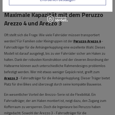
ermöglichen.
Maximale Kapazität mit dem Peruzzo
Arezzo 4 und Arezzo 3
Oft stellt sich die Frage: Wie viele Fahrräder müssen transportiert
werden? Für Familien oder Kleingruppen ist der
Peruzzo Arezzo 4
-
Fahrradträger für die Anhängerkupplung eine exzellente Wahl. Dieses
Modell ist darauf ausgelegt, bis zu vier Fahrräder sicher am Haken zu
halten. Dank der robusten Konstruktion und der cleveren Anordnung der
Haltearme können auch unterschiedliche Rahmendesigns problemlos
befestigt werden. Wer mit etwas weniger Gepäck reist, greift zum
Arezzo 3
- Fahrradträger für die Anhängerkupplung. Dieser Träger bietet
Platz für drei Bikes und überzeugt durch seine kompakte Bauweise.
Ein wesentlicher Vorteil der Arezzo-Serie ist die Flexibilität. Ein
Fahrradträger, der am Haken montiert ist, neigt dazu, den Zugang zum
Kofferraum zu versperren. Doch die Ingenieure bei Peruzzo haben
mitgedacht: Sowohl der Arezzo 3 - Fahrradträger für die