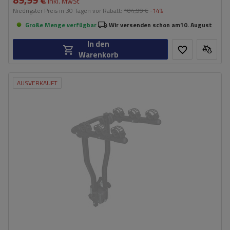
inkl. MwSt
Niedrigster Preis in 30 Tagen vor Rabatt:
104,99 €
-14%
Große Menge verfügbar
Wir versenden schon am
10. August
In den
Warenkorb
AUSVERKAUFT
Fassungsvermögen: Fahrräder:
3
Maximales Fahrradgewicht:
15 kg
Nutzlast der Haltebügel:
45 kg
Möglichkeit zum Neigen mit
ja
montierten Fahrrädern:
möglichkeit, die Plattform sogar mit Fahrrädern abzuklappen
teilweise klappbare Konstruktion, die die Lagerung erleichtert