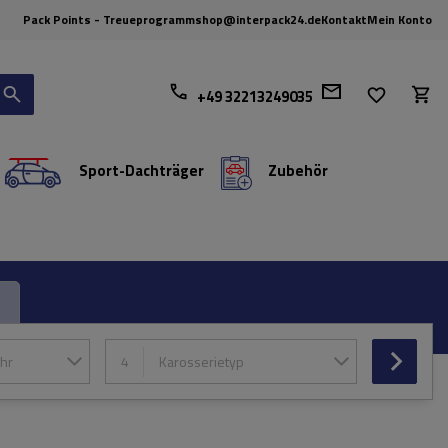
Pack Points - Treueprogramm
shop@interpack24.de
Kontakt
Mein Konto
+49 32213249035
Sport-Dachträger
Zubehör
hr
4
Karosserietyp