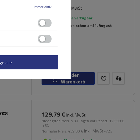
75,99 €
inkl. MwSt
Immer aktiv
Große Menge verfügbar
Wir versenden schon am
11. August
ge alle
In den
Warenkorb
129,79 €
3008
inkl. MwSt
Niedrigster Preis in 30 Tagen vor Rabatt:
123,30 €
+5%
inkl. MwSt
Normaler Preis:
459,00 €
-72%