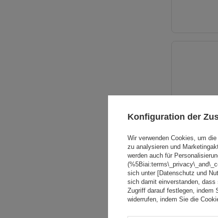
Konfiguration der Z
Wir verwenden Cookies, um die 
zu analysieren und Marketingak
werden auch für Personalisierun
(%5Biai:terms\_privacy\_and\_
sich unter [Datenschutz und Nu
sich damit einverstanden, dass
Zugriff darauf festlegen, indem 
widerrufen, indem Sie die Cook