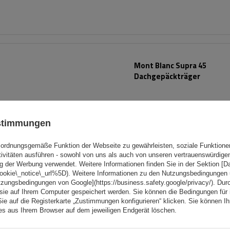
Mont Blanc Supra 45
Dachgepäckträger
ustimmungen
ordnungsgemäße Funktion der Webseite zu gewährleisten, soziale Funktione
tivitäten ausführen - sowohl von uns als auch von unseren vertrauenswürdig
g der Werbung verwendet. Weitere Informationen finden Sie in der Sektion [
cookie\_notice\_url%5D). Weitere Informationen zu den Nutzungsbedingungen
tzungsbedingungen von Google](https://business.safety.google/privacy/). Dur
 sie auf Ihrem Computer gespeichert werden. Sie können die Bedingungen für 
Sie auf die Registerkarte „Zustimmungen konfigurieren“ klicken. Sie können Ihr
ies aus Ihrem Browser auf dem jeweiligen Endgerät löschen.