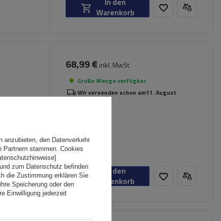
In den
Warenkorb
68,99 €
inkl. MwSt
Große Menge verfügbar
Wir versenden schon am
11. August
n anzubieten, den Datenverkehr
en Partnern stammen. Cookies
Datenschutzhinweise]
 und zum Datenschutz befinden
In den
ch die Zustimmung erklären Sie
Warenkorb
ihre Speicherung oder den
e Einwilligung jederzeit