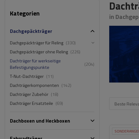
Dachtr
Kategorien
in Dachgep
Dachgepäckträger
Dachgepäckträger für Reling
(330)
Dachgepäckträger ohne Reling
(226)
Dachträger für werkseitige
(204)
Befestigungspunkte
T-Nut-Dachträger
(11)
Dachträgerkomponenten
(142)
Dachträger Zubehör
(18)
Dachträger Ersatzteile
(69)
Beste Relev
Dachboxen und Heckboxen
SONDERANGE
Fahrradträger