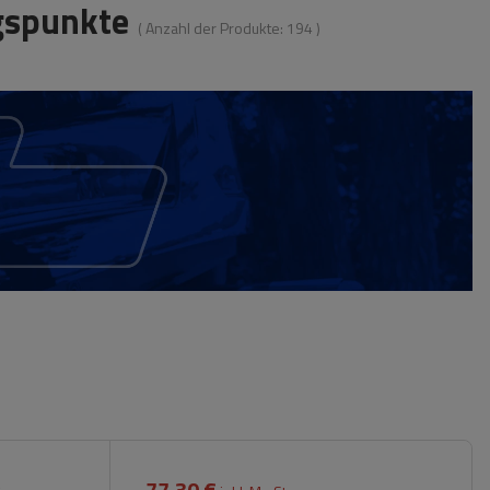
ngspunkte
( Anzahl der Produkte:
194
)
77,30 €
)