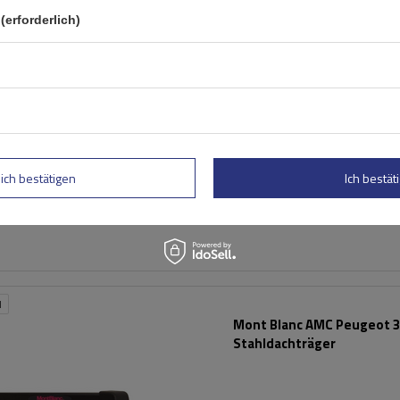
Mont Blanc Supra 113
(erforderlich)
Dachgepäckträger
lich bestätigen
Ich bestäti
N
Mont Blanc AMC Peugeot 
Stahldachträger