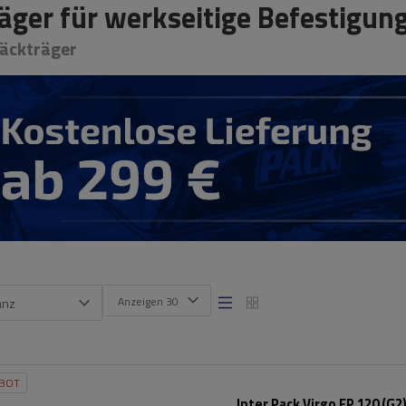
äger für werkseitige Befestigu
äckträger
Anzeigen 30
anz
BOT
Inter Pack Virgo FP 120 (G2