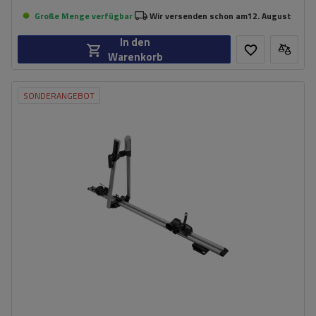
Große Menge verfügbar
Wir versenden schon am
12. August
In den
Warenkorb
SONDERANGEBOT
Fassungsvermögen: Fahrräder:
1
Maximales Fahrradgewicht:
20 kg
Montageart des Fahrrads:
Am Rahmen und Rädern
Aluminiumkonstruktion
kompatibel mit Stahl- und Aluminiumträgern