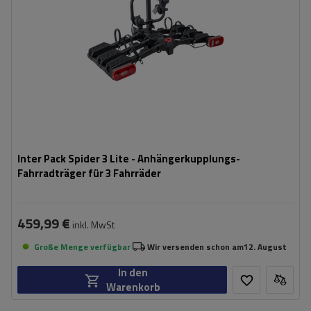
Abstand zwischen den Fahrrädern:
190 mm
,
220 mm
kompatibel mit Elektrofahrrädern
klappbare Konstruktion, die weniger Platz einnimmt
Inter Pack Spider 3 Lite - Anhängerkupplungs-
Fahrradträger für 3 Fahrräder
459,99 €
inkl. MwSt
Große Menge verfügbar
Wir versenden schon am
12. August
In den
Warenkorb