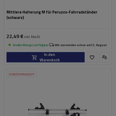
Mittlere Halterung M für Peruzzo-Fahrradständer
(schwarz)
22,49 €
inkl. MwSt
Große Menge verfügbar
Wir versenden schon am
12. August
In den
Warenkorb
SONDERANGEBOT
Maximales Gewicht des Fahrrads im
15 kg
Adapter:
Fahrradschließung:
ja
ermöglicht den Transport eines zusätzlichen Fahrrads