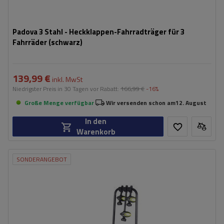
Padova 3 Stahl - Heckklappen-Fahrradträger für 3
Fahrräder (schwarz)
139,99 €
inkl. MwSt
Niedrigster Preis in 30 Tagen vor Rabatt:
166,99 €
-16%
Große Menge verfügbar
Wir versenden schon am
12. August
In den
Warenkorb
SONDERANGEBOT
Fassungsvermögen: Fahrräder:
3
Maximales Fahrradgewicht:
15 kg
Zuladung des Fahrradträgers:
45 kg
Abstand zwischen den Fahrrädern:
1140 mm
möglichkeit, die Plattform sogar mit Fahrrädern abzuklappen