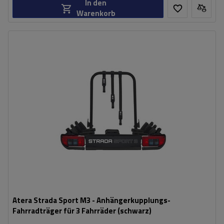
In den
Warenkorb
Fassungsvermögen: Fahrräder:
3
Maximales Fahrradgewicht:
30 kg
Zuladung des Fahrradträgers:
66,9 kg
Max. Radabstand:
1150 mm
Abstand zwischen den Fahrrädern:
180 mm
kompatibel mit Elektrofahrrädern
erweiterbar mit einem zusätzlichen Adapter für den Fahrradtransport
Atera Strada Sport M3 - Anhängerkupplungs-
Fahrradträger für 3 Fahrräder (schwarz)