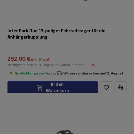
Inter Pack Duo 13-poliger Fahrradträger für die
Anhängerkupplung
252,00 €
inkl. MwSt
Niedrigster Preis in 30 Tagen vor Rabatt:
279,99 €
-10%
Große Menge verfügbar
Wir versenden schon am
12. August
In den
Warenkorb
Fassungsvermögen: Fahrräder:
3
Maximales Fahrradgewicht:
30 kg
Zuladung des Fahrradträgers:
60 kg
Max. Radabstand:
1390 mm