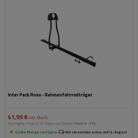
Fassungsvermögen: Fahrräder:
1
Maximales Fahrradgewicht:
15 kg
Montageart des Fahrrads:
Am Rahmen und Rädern
stalowa konstrukcja
prosty montaż na dachu
Inter Pack Rosa - Rahmenfahrradträger
41,99 €
inkl. MwSt
Niedrigster Preis in 30 Tagen vor Rabatt:
49,89 €
-15%
Große Menge verfügbar
Wir versenden schon am
12. August