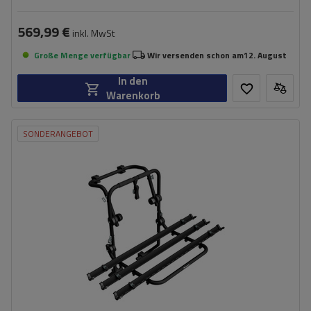
569,99 €
inkl. MwSt
Große Menge verfügbar
Wir versenden schon am
12. August
In den
Warenkorb
SONDERANGEBOT
Fassungsvermögen: Fahrräder:
3
Nutzlast der Haltebügel:
45 kg
universelles Montagesystem
kompatibel mit allen Karosseriearten