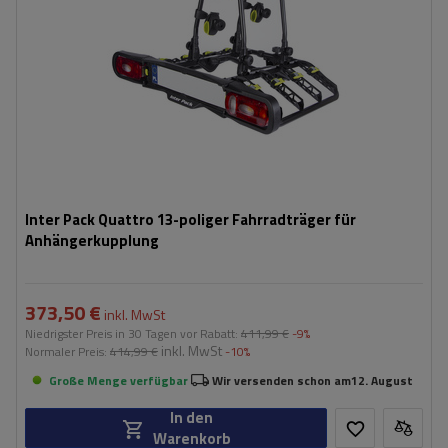
teilweise klappbare Konstruktion, die die Lagerung erleichtert
möglichkeit, die Plattform sogar mit Fahrrädern abzuklappen
Inter Pack Quattro 13-poliger Fahrradträger für
Anhängerkupplung
373,50 €
inkl. MwSt
Niedrigster Preis in 30 Tagen vor Rabatt:
411,99 €
-9%
inkl. MwSt
Normaler Preis:
414,99 €
-10%
Große Menge verfügbar
Wir versenden schon am
12. August
In den
Warenkorb