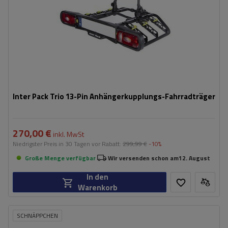
teilweise klappbare Konstruktion, die die Lagerung erleichtert
Inter Pack Trio 13-Pin Anhängerkupplungs-Fahrradträger
270,00 €
inkl. MwSt
Niedrigster Preis in 30 Tagen vor Rabatt:
299,99 €
-10%
Große Menge verfügbar
Wir versenden schon am
12. August
In den
Warenkorb
SCHNÄPPCHEN
Maximales Gewicht des Fahrrads im
17 kg