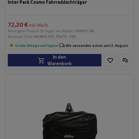
Inter Pack Cosmo Fahrraddachträger
72,20 €
inkl. MwSt
Niedrigster Preis in 30 Tagen vor Rabatt:
79,89 €
-9%
inkl. MwSt
Normaler Preis:
84,99 €
-15%
Große Menge verfügbar
Wir versenden schon am
12. August
In den
Warenkorb