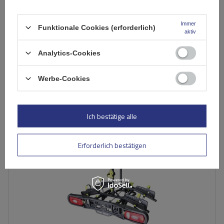
Fahrradträger für 2 E-Bikes
Immer
Funktionale Cookies (erforderlich)
aktiv
519,99 €
inkl. MwSt
Analytics-Cookies
Große Menge verfügbar
Wir versenden schon am
12. August
In den
Werbe-Cookies
Warenkorb
Ich bestätige alle
SONDERANGEBOT
Fassungsvermögen: Fahrräder:
2
Maximales Fahrradgewicht:
20 kg
Erforderlich bestätigen
Zuladung des Fahrradträgers:
40 kg
Max. Radabstand:
1170 mm
Abstand zwischen den Fahrrädern:
280 mm
leichte Konstruktion
möglichkeit, die Plattform sogar mit Fahrrädern abzuklappen