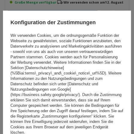
Große Menge verfügbar
Wir versenden schon am
12. August
In den
Warenkorb
Konfiguration der Zustimmungen
Wir verwenden Cookies, um die ordnungsgemäße Funktion der
Fassungsvermögen: Fahrräder:
2
Webseite zu gewährleisten, soziale Funktionen anzubieten, den
Datenverkehr zu analysieren und Marketingaktivitäten ausführen
Maximales Fahrradgewicht:
30 kg
- sowohl von uns als auch von unseren vertrauenswürdigen
Zuladung des Fahrradträgers:
60 kg
Partnern stammen. Cookies werden auch für Personalisierung
Max. Radabstand:
1393 mm
der Werbung verwendet. Weitere Informationen finden Sie in der
Abstand zwischen den Fahrrädern:
300 mm
Sektion [Datenschutzhinweise]
(%5Biai:terms\_privacy\_and\_cookie\_notice\_url%5D). Weitere
kompatibel mit Elektrofahrrädern
Informationen zu den Nutzungsbedingungen und zum
Datenschutz befinden sich unter [Datenschutz und
klappbare Konstruktion, die weniger Platz einnimmt
Nutzungsbedingungen von Google]
(https://business.safety.google/privacy/). Durch die Zustimmung
erklären Sie sich damit einverstanden, dass sie auf Ihrem
Computer gespeichert werden. Sie können die Bedingungen für
ihre Speicherung oder den Zugriff darauf festlegen, indem Sie auf
die Registerkarte „Zustimmungen konfigurieren“ klicken. Sie
können Ihre Einwilligung jederzeit widerrufen, indem Sie die
Cookies aus Ihrem Browser auf dem jeweiligen Endgerät
Inter Pack Spider 2E PRO - Anhängerkupplungs-
löschen.