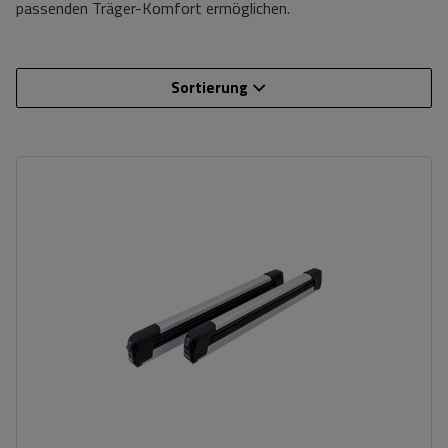
passenden Träger-Komfort ermöglichen.
Sortierung
Anzahl der klassischen Skier:
6 Paar
Länge:
92 cm
Ladefläche:
72 cm
Schließung des Skigriffs:
ja