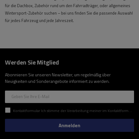
für die Dachbox, Zubehör rund um den Fahrradträger, oder allgemeines
Wintersport-Zubehör suchen – bei uns finden Sie die passende Auswahl
für jedes Fahrzeug und jede Jahreszeit.
Werden Sie Mitglied
Abonnieren Sie unseren Newsletter, um regelmäßig über
Neuigkeiten und Sonderangebote informiert zu werden.
Geben Sie Ihre E-Mail
Kontaktformular Ich stimme der Verarbeitung meiner im Kontaktformular enthaltenen personenbezogenen Daten gemäß der Verordnung (EU) des Europäischen Parlaments und des Rates zu.
Anmelden