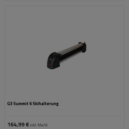
Anzahl der klassischen Skier:
6 Paar
Breite:
78 cm
Ladefläche:
60 cm
G3 Summit 6 Skihalterung
164,99 €
inkl. MwSt