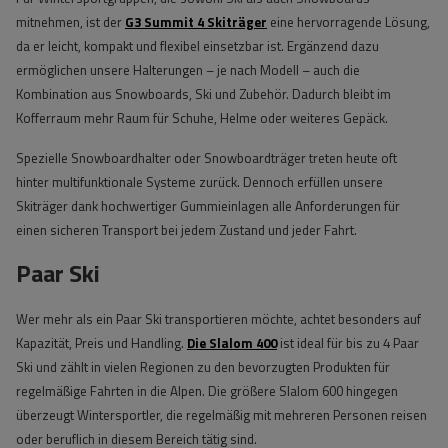
mitnehmen, ist der
G3 Summit 4 Skiträger
eine hervorragende Lösung,
da er leicht, kompakt und flexibel einsetzbar ist. Ergänzend dazu
ermöglichen unsere Halterungen – je nach Modell – auch die
Kombination aus Snowboards, Ski und Zubehör. Dadurch bleibt im
Kofferraum mehr Raum für Schuhe, Helme oder weiteres Gepäck.
Spezielle Snowboardhalter oder Snowboardträger treten heute oft
hinter multifunktionale Systeme zurück. Dennoch erfüllen unsere
Skiträger dank hochwertiger Gummieinlagen alle Anforderungen für
einen sicheren Transport bei jedem Zustand und jeder Fahrt.
Paar Ski
Wer mehr als ein Paar Ski transportieren möchte, achtet besonders auf
Kapazität, Preis und Handling.
Die Slalom 400
ist ideal für bis zu 4 Paar
Ski und zählt in vielen Regionen zu den bevorzugten Produkten für
regelmäßige Fahrten in die Alpen. Die größere Slalom 600 hingegen
überzeugt Wintersportler, die regelmäßig mit mehreren Personen reisen
oder beruflich in diesem Bereich tätig sind.