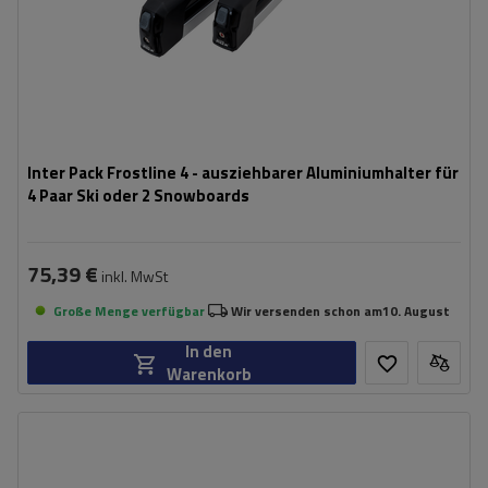
Inter Pack Frostline 4 - ausziehbarer Aluminiumhalter für
4 Paar Ski oder 2 Snowboards
75,39 €
inkl. MwSt
Große Menge verfügbar
Wir versenden schon am
10. August
In den
Warenkorb
Anzahl der klassischen Skier:
4 Paar
Breite:
58 cm