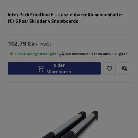
Inter Pack Frostline 6 – ausziehbarer Aluminiumhalter
für 6 Paar Ski oder 4 Snowboards
102,79 €
inkl. MwSt
Große Menge verfügbar
Wir versenden schon am
10. August
In den
Warenkorb
Anzahl der klassischen Skier:
4 Paar
Länge:
72 cm
Ladefläche:
54 cm
Schließung des Skigriffs:
ja