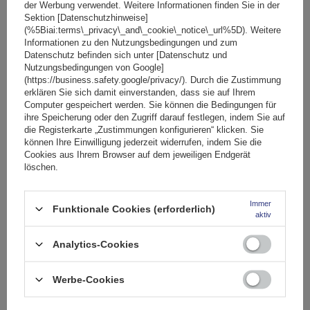
der Werbung verwendet. Weitere Informationen finden Sie in der
sorgen dafür, dass Sachen wie Stöcke, Handschuhe oder Bindungen
Sektion [Datenschutzhinweise]
nicht lose im Innenraum liegen. Ob Pkw für den privaten Urlaub,
(%5Biai:terms\_privacy\_and\_cookie\_notice\_url%5D). Weitere
Informationen zu den Nutzungsbedingungen und zum
professioneller Einsatz oder spontaner Ausflug – ein gut gewählter
Datenschutz befinden sich unter [Datenschutz und
Skiträger macht den Winterurlaub deutlich angenehmer und schafft die
Nutzungsbedingungen von Google]
Möglichkeit, alles sicher zu transportieren.
(https://business.safety.google/privacy/). Durch die Zustimmung
erklären Sie sich damit einverstanden, dass sie auf Ihrem
Ski
Computer gespeichert werden. Sie können die Bedingungen für
ihre Speicherung oder den Zugriff darauf festlegen, indem Sie auf
die Registerkarte „Zustimmungen konfigurieren“ klicken. Sie
Wer mehrere Paar Ski transportieren möchte, benötigt einen stabilen
können Ihre Einwilligung jederzeit widerrufen, indem Sie die
Cookies aus Ihrem Browser auf dem jeweiligen Endgerät
Träger, der sowohl zur Dachreling als auch zum Grundträger passt –
löschen.
oder alternativ auf dem Autodach mit Magnetplatten befestigt wird.
Unsere Systeme wurden speziell entwickelt, um Langlauf-Ski ebenso wie
Immer
klassische Alpin-Modelle aufzunehmen.
Funktionale Cookies (erforderlich)
aktiv
Die Slalom 400 Halterung für 4 Paar Ski eignet sich ideal für kleinere
Analytics-Cookies
Gruppen und Familien. Sie bietet sicheren Halt für bis zu 4 Paar Ski und
überzeugt durch eine solide Verarbeitung, die selbst bei niedrigen
Werbe-Cookies
Temperaturen und intensiven Wintern standhält. Die größeren
Anforderungen erfüllt die
Slalom 600 Halterung für 6 Paar Ski
, ein