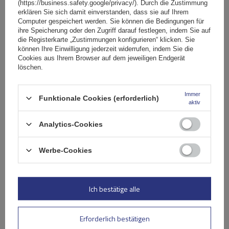
(https://business.safety.google/privacy/). Durch die Zustimmung
erklären Sie sich damit einverstanden, dass sie auf Ihrem
Schlossreparaturset - TowBox V3 TV301R000
Computer gespeichert werden. Sie können die Bedingungen für
ihre Speicherung oder den Zugriff darauf festlegen, indem Sie auf
die Registerkarte „Zustimmungen konfigurieren“ klicken. Sie
können Ihre Einwilligung jederzeit widerrufen, indem Sie die
87,99 €
inkl. MwSt
Cookies aus Ihrem Browser auf dem jeweiligen Endgerät
löschen.
Aktuell nicht lieferbar
Individuelle Lieferung
Immer
Funktionale Cookies (erforderlich)
Produkt anzeigen
aktiv
Analytics-Cookies
Werbe-Cookies
Anhängerkupplung Ersatzteile für
Schlösser, Beleuchtung und Sicherheit
Ich bestätige alle
Im Fall von Defekten oder Verschleiß sind passgenaue
Anhängerkupplung Ersatzteile unverzichtbar. Besonders bei
Erforderlich bestätigen
Transportboxen
und Kupplungssystemen spielen Schlösser und