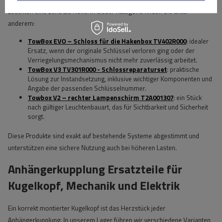
Leuchten eine zentrale Rolle. In dieser Kategorie finden Sie unter
anderem:
TowBox EVO – Schloss für die Hakenbox TV402R000
: idealer
Ersatz, wenn der originale Schlüssel verloren ging oder der
Verriegelungsmechanismus nicht mehr zuverlässig arbeitet.
TowBox V3 TV301R000 - Schlossreparaturset
: praktische
Lösung zur Instandsetzung, inklusive wichtiger Komponenten und
Angabe der passenden Schlüsselnummer.
Towbox V2 – rechter Lampenschirm T2A001307
: ein Stück
nach gültiger Leuchtenbauart, das für Sichtbarkeit und Sicherheit
sorgt.
Diese Produkte sind exakt auf bestehende Systeme abgestimmt und
unterstützen eine sichere Nutzung auch bei höheren Lasten.
Anhängerkupplung Ersatzteile für
Kugelkopf, Mechanik und Elektrik
Ein korrekt montierter Kugelkopf ist das Herzstück jeder
Anhängerkupplung. In unserem Lager führen wir verschiedene Varianten,