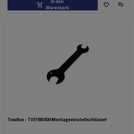
In den
Warenkorb
Passend für:
TowBox
Farbe:
schwarz
TowBox - TV318R000 Montageeinstellschlüssel