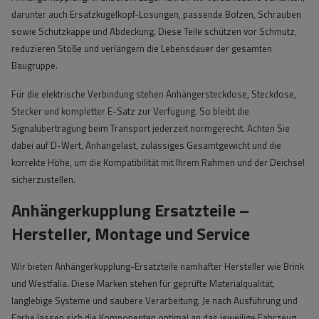
darunter auch Ersatzkugelkopf-Lösungen, passende Bolzen, Schrauben
sowie Schutzkappe und Abdeckung. Diese Teile schützen vor Schmutz,
reduzieren Stöße und verlängern die Lebensdauer der gesamten
Baugruppe.
Für die elektrische Verbindung stehen Anhängersteckdose, Steckdose,
Stecker und kompletter E-Satz zur Verfügung. So bleibt die
Signalübertragung beim Transport jederzeit normgerecht. Achten Sie
dabei auf D-Wert, Anhängelast, zulässiges Gesamtgewicht und die
korrekte Höhe, um die Kompatibilität mit Ihrem Rahmen und der Deichsel
sicherzustellen.
Anhängerkupplung Ersatzteile –
Hersteller, Montage und Service
Wir bieten Anhängerkupplung-Ersatzteile namhafter Hersteller wie Brink
und Westfalia. Diese Marken stehen für geprüfte Materialqualität,
langlebige Systeme und saubere Verarbeitung. Je nach Ausführung und
Farbe lassen sich die Komponenten optimal an das jeweilige Fahrzeug