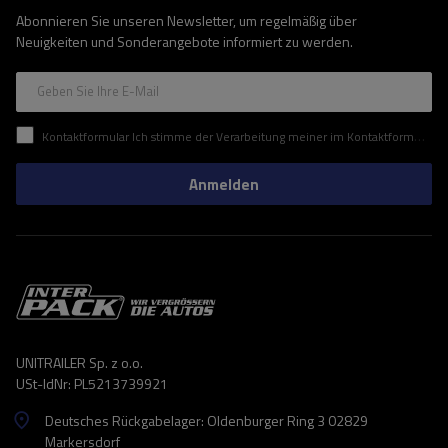
Abonnieren Sie unseren Newsletter, um regelmäßig über
Neuigkeiten und Sonderangebote informiert zu werden.
Geben Sie Ihre E-Mail
Kontaktformular Ich stimme der Verarbeitung meiner im Kontaktformular enthaltenen personenbezogenen Daten gemäß der Verordnung (EU) des Europäischen Parlaments und des Rates zu.
Anmelden
UNITRAILER Sp. z o.o.
USt-IdNr: PL5213739921
Deutsches Rückgabelager: Oldenburger Ring 3 02829
Markersdorf