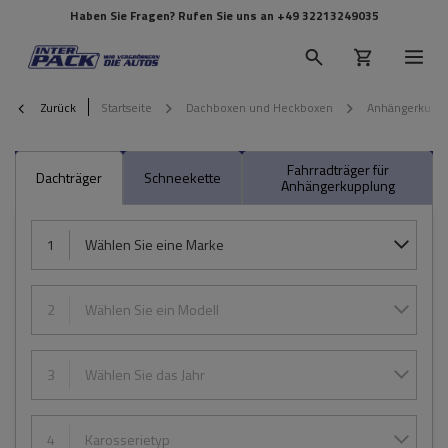
Haben Sie Fragen? Rufen Sie uns an
+49 32213249035
Zurück
Startseite
Dachboxen und Heckboxen
Anhängerkupplu
Fahrradträger für
Dachträger
Schneekette
Anhängerkupplung
1
Wählen Sie eine Marke
2
Wählen Sie ein Modell
3
Wählen Sie das Jahr
4
Karosserietyp