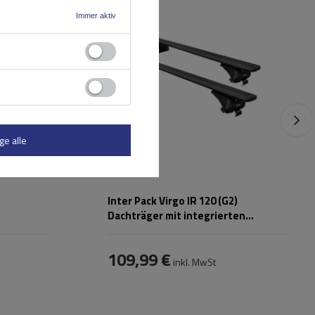
ahren
Immer aktiv
5117
,
ge alle
Inter Pack Virgo IR 120 (G2)
Dachträger mit integrierten
Schienen (schwarz)
109,99 €
inkl. MwSt