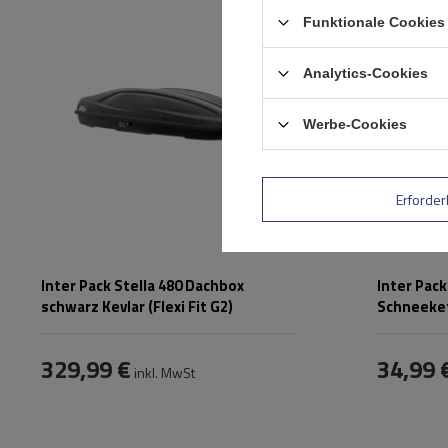
Montagemet
max. Zuladung:
75 kg
Funktionale Cookies 
Selbstspanns
Öffnung:
Beidseitig
Zertifikat:
Farbe:
Schwarz kevlar
Analytics-Cookies
Werbe-Cookies
Erforder
Inter Pack Stella 480 Dachbox
Inter Pac
schwarz Kevlar (Flexi Fit G2)
Schneeke
329,99 €
34,99 
inkl. MwSt