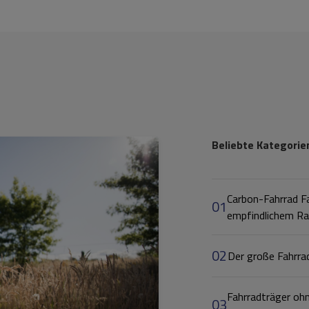
Beliebte Kategorie
Carbon-Fahrrad Fa
01
empfindlichem R
02
Der große Fahrra
Fahrradträger oh
03