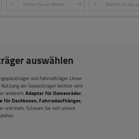
2
Wählen Sie ein Modell
3
Wählen Sie das Ja
kträger auswählen
chgepäckträger und Fahrradträger. Unser
 Nutzung der Gepäckträger leichter wird
nter anderem:
Adapter für Damenräder
,
te für Dachboxen, Fahrradaufhänger,
er und mehr. Schauen Sie sich unsere
ubehör.