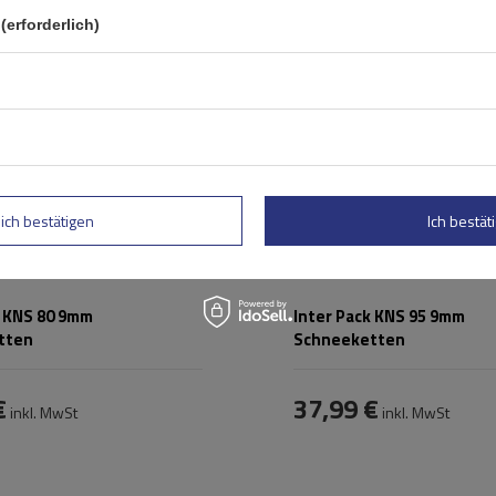
hode:
ohne Auffahren
Montagemethode:
ohne Auff
(erforderlich)
ystem:
nein
Selbstspannsystem:
nein
ÖNORM V5117
,
Zertifikat:
ÖNORM V
TÜV/GS
TÜV/GS
lich bestätigen
Ich bestäti
k KNS 80 9mm
Inter Pack KNS 95 9mm
tten
Schneeketten
€
37,99 €
inkl. MwSt
inkl. MwSt