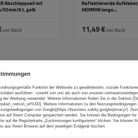
R Abschleppseil mit
Reflektierende Aufkleber,
m/50 mm/6 t, gelb
HERMON lange
Fahrzeugmarkierungspla
565x196mm links+rechts
€
11,49 €
inkl. MwSt
inkl. MwSt
ustimmungen
ordnungsgemäße Funktion der Webseite zu gewährleisten, soziale Funktione
tivitäten ausführen - sowohl von uns als auch von unseren vertrauenswürdig
g der Werbung verwendet. Weitere Informationen finden Sie in der Sektion [
cookie\_notice\_url%5D). Weitere Informationen zu den Nutzungsbedingungen
tzungsbedingungen von Google](https://business.safety.google/privacy/). Dur
 sie auf Ihrem Computer gespeichert werden. Sie können die Bedingungen für 
Sie auf die Registerkarte „Zustimmungen konfigurieren“ klicken. Sie können Ihr
ies aus Ihrem Browser auf dem jeweiligen Endgerät löschen.
TSELLER
UNSER BESTSELLER
9 mm
Größe des
9 mm
Kettenglieds: