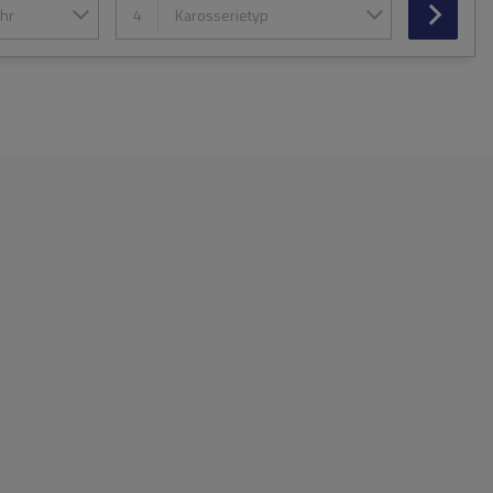
hr
4
Karosserietyp