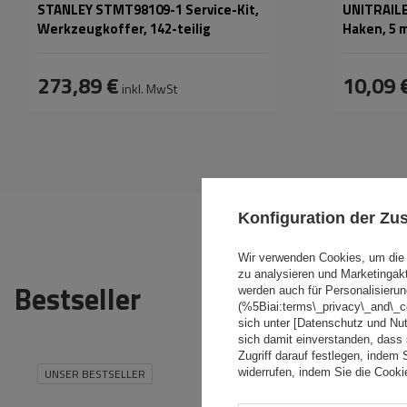
STANLEY STMT98109-1 Service-Kit,
UNITRAILE
Werkzeugkoffer, 142-teilig
Haken, 5 
273,89 €
10,09 
inkl. MwSt
Konfiguration der Z
Wir verwenden Cookies, um die 
zu analysieren und Marketingak
Bestseller
werden auch für Personalisierun
(%5Biai:terms\_privacy\_and\_
sich unter [Datenschutz und Nu
sich damit einverstanden, dass
Zugriff darauf festlegen, indem 
UNSER BESTSELLER
widerrufen, indem Sie die Cook
UNSER BES
Fassungsvermögen:
390 l
Größe des
Kettenglieds:
Länge:
193 cm