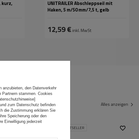
 kurz,
UNITRAILER Abschleppseil mit
Haken, 5 m/50 mm/7,5 t, gelb
tten
12,59 €
inkl. MwSt
n anzubieten, den Datenverkehr
en Partnern stammen. Cookies
Datenschutzhinweise]
Alles anzeigen
 und zum Datenschutz befinden
ch die Zustimmung erklären Sie
ihre Speicherung oder den
e Einwilligung jederzeit
UNSER BESTSELLER