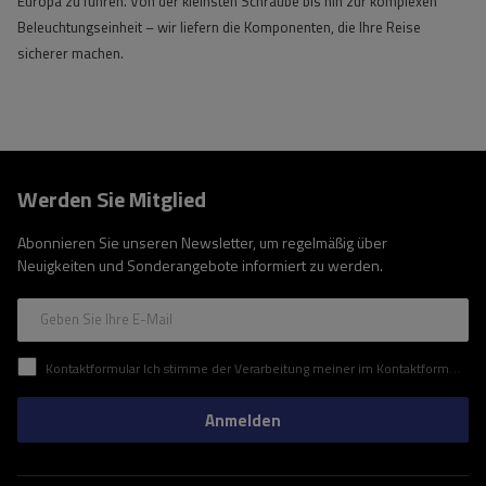
Europa zu führen. Von der kleinsten Schraube bis hin zur komplexen
Beleuchtungseinheit – wir liefern die Komponenten, die Ihre Reise
sicherer machen.
Werden Sie Mitglied
Abonnieren Sie unseren Newsletter, um regelmäßig über
Neuigkeiten und Sonderangebote informiert zu werden.
Geben Sie Ihre E-Mail
Kontaktformular Ich stimme der Verarbeitung meiner im Kontaktformular enthaltenen personenbezogenen Daten gemäß der Verordnung (EU) des Europäischen Parlaments und des Rates zu.
Anmelden