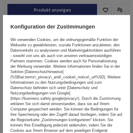
Produkt anzeigen
Konfiguration der Zustimmungen
AUSVERKAUFT
Wir verwenden Cookies, um die ordnungsgemäße Funktion der
Webseite zu gewährleisten, soziale Funktionen anzubieten, den
Datenverkehr zu analysieren und Marketingaktivitäten ausführen
- sowohl von uns als auch von unseren vertrauenswürdigen
Partnern stammen. Cookies werden auch für Personalisierung
der Werbung verwendet. Weitere Informationen finden Sie in der
Sektion [Datenschutzhinweise]
(%5Biai:terms\_privacy\_and\_cookie\_notice\_url%5D). Weitere
Informationen zu den Nutzungsbedingungen und zum
Datenschutz befinden sich unter [Datenschutz und
Nutzungsbedingungen von Google]
(https://business.safety.google/privacy/). Durch die Zustimmung
erklären Sie sich damit einverstanden, dass sie auf Ihrem
Computer gespeichert werden. Sie können die Bedingungen für
ihre Speicherung oder den Zugriff darauf festlegen, indem Sie auf
die Registerkarte „Zustimmungen konfigurieren“ klicken. Sie
LED-Lampen mit 13-poligem Kabelbaum – TowBox V3 LED
können Ihre Einwilligung jederzeit widerrufen, indem Sie die
Cookies aus Ihrem Browser auf dem jeweiligen Endgerät