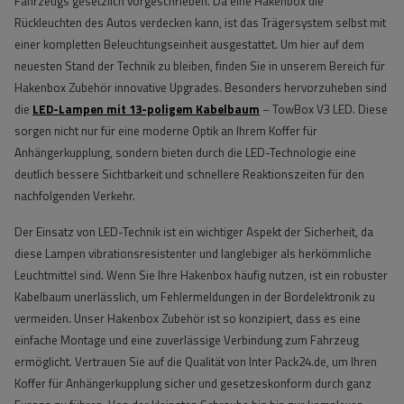
Fahrzeugs gesetzlich vorgeschrieben. Da eine Hakenbox die
Rückleuchten des Autos verdecken kann, ist das Trägersystem selbst mit
einer kompletten Beleuchtungseinheit ausgestattet. Um hier auf dem
neuesten Stand der Technik zu bleiben, finden Sie in unserem Bereich für
Hakenbox Zubehör innovative Upgrades. Besonders hervorzuheben sind
die
LED-Lampen mit 13-poligem Kabelbaum
– TowBox V3 LED. Diese
sorgen nicht nur für eine moderne Optik an Ihrem Koffer für
Anhängerkupplung, sondern bieten durch die LED-Technologie eine
deutlich bessere Sichtbarkeit und schnellere Reaktionszeiten für den
nachfolgenden Verkehr.
Der Einsatz von LED-Technik ist ein wichtiger Aspekt der Sicherheit, da
diese Lampen vibrationsresistenter und langlebiger als herkömmliche
Leuchtmittel sind. Wenn Sie Ihre Hakenbox häufig nutzen, ist ein robuster
Kabelbaum unerlässlich, um Fehlermeldungen in der Bordelektronik zu
vermeiden. Unser Hakenbox Zubehör ist so konzipiert, dass es eine
einfache Montage und eine zuverlässige Verbindung zum Fahrzeug
ermöglicht. Vertrauen Sie auf die Qualität von Inter Pack24.de, um Ihren
Koffer für Anhängerkupplung sicher und gesetzeskonform durch ganz