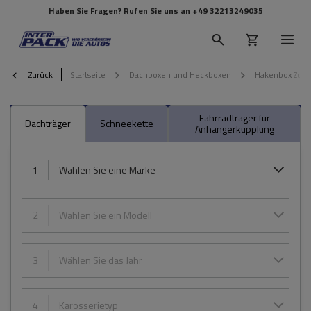
Haben Sie Fragen? Rufen Sie uns an
+49 32213249035
Zurück
Startseite
Dachboxen und Heckboxen
Hakenbox Zub
Fahrradträger für
Dachträger
Schneekette
Anhängerkupplung
1
Wählen Sie eine Marke
2
Wählen Sie ein Modell
3
Wählen Sie das Jahr
4
Karosserietyp