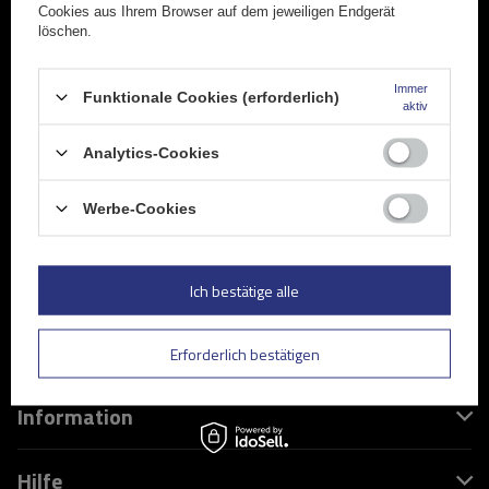
Cookies aus Ihrem Browser auf dem jeweiligen Endgerät
löschen.
Immer
Funktionale Cookies (erforderlich)
aktiv
Analytics-Cookies
UNITRAILER Sp. z o.o.
USt-IdNr: PL5213739921
Werbe-Cookies
Deutsches Rückgabelager: Oldenburger Ring 3 02829
Markersdorf
Ich bestätige alle
+49 32213249035
shop@interpack24.de
Erforderlich bestätigen
Information
Hilfe