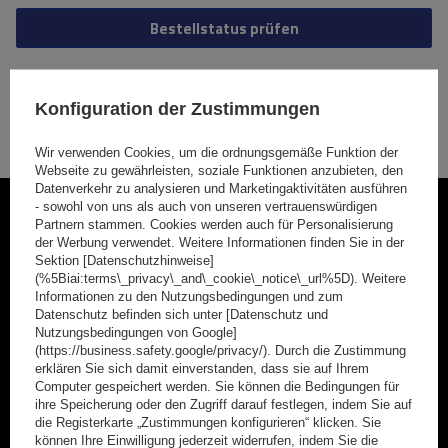
Bestellstatus prüfen
Ich habe ein registriertes Konto und möchte zur Liste meiner
Bestellungen wechseln
Konfiguration der Zustimmungen
Wir verwenden Cookies, um die ordnungsgemäße Funktion der
Webseite zu gewährleisten, soziale Funktionen anzubieten, den
Datenverkehr zu analysieren und Marketingaktivitäten ausführen
- sowohl von uns als auch von unseren vertrauenswürdigen
Werden Sie Mitglied
Partnern stammen. Cookies werden auch für Personalisierung
der Werbung verwendet. Weitere Informationen finden Sie in der
Abonnieren Sie unseren Newsletter, um regelmäßig über
Sektion [Datenschutzhinweise]
(%5Biai:terms\_privacy\_and\_cookie\_notice\_url%5D). Weitere
Neuigkeiten und Sonderangebote informiert zu werden.
Informationen zu den Nutzungsbedingungen und zum
Datenschutz befinden sich unter [Datenschutz und
Geben Sie Ihre E-Mail
Nutzungsbedingungen von Google]
(https://business.safety.google/privacy/). Durch die Zustimmung
erklären Sie sich damit einverstanden, dass sie auf Ihrem
Kontaktformular Ich stimme der Verarbeitung meiner im Kontaktformular enthaltenen personenbezogenen Daten gemäß der Verordnung (EU) des Europäischen Parlaments und des Rates zu.
Computer gespeichert werden. Sie können die Bedingungen für
ihre Speicherung oder den Zugriff darauf festlegen, indem Sie auf
die Registerkarte „Zustimmungen konfigurieren“ klicken. Sie
Anmelden
können Ihre Einwilligung jederzeit widerrufen, indem Sie die