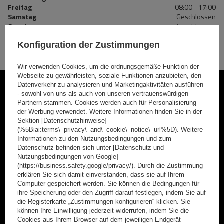
Freitag
08:00 - 17:00
Samstag
Geschlossen
Sonntag
Geschlossen
Konfiguration der Zustimmungen
Wir verwenden Cookies, um die ordnungsgemäße Funktion der
Webseite zu gewährleisten, soziale Funktionen anzubieten, den
Datenverkehr zu analysieren und Marketingaktivitäten ausführen
Werden Sie Mitglied
- sowohl von uns als auch von unseren vertrauenswürdigen
Partnern stammen. Cookies werden auch für Personalisierung
Abonnieren Sie unseren Newsletter, um regelmäßig über
der Werbung verwendet. Weitere Informationen finden Sie in der
Sektion [Datenschutzhinweise]
Neuigkeiten und Sonderangebote informiert zu werden.
(%5Biai:terms\_privacy\_and\_cookie\_notice\_url%5D). Weitere
Informationen zu den Nutzungsbedingungen und zum
Geben Sie Ihre E-Mail
Datenschutz befinden sich unter [Datenschutz und
Nutzungsbedingungen von Google]
(https://business.safety.google/privacy/). Durch die Zustimmung
Kontaktformular Ich stimme der Verarbeitung meiner im Kontaktformular enthaltenen personenbezogenen Daten gemäß der Verordnung (EU) des Europäischen Parlaments und des Rates zu.
erklären Sie sich damit einverstanden, dass sie auf Ihrem
Computer gespeichert werden. Sie können die Bedingungen für
Anmelden
ihre Speicherung oder den Zugriff darauf festlegen, indem Sie auf
die Registerkarte „Zustimmungen konfigurieren“ klicken. Sie
können Ihre Einwilligung jederzeit widerrufen, indem Sie die
Cookies aus Ihrem Browser auf dem jeweiligen Endgerät