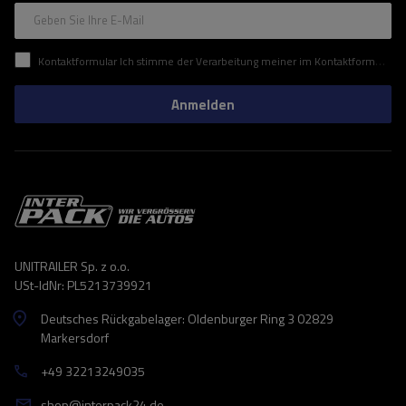
Geben Sie Ihre E-Mail
Kontaktformular Ich stimme der Verarbeitung meiner im Kontaktformular enthaltenen personenbezogenen Daten gemäß der Verordnung (EU) des Europäischen Parlaments und des Rates zu.
Anmelden
UNITRAILER Sp. z o.o.
USt-IdNr: PL5213739921
Deutsches Rückgabelager: Oldenburger Ring 3 02829
Markersdorf
+49 32213249035
shop@interpack24.de