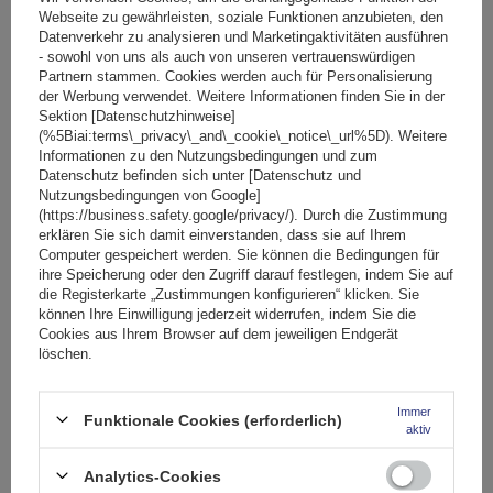
Webseite zu gewährleisten, soziale Funktionen anzubieten, den
Datenverkehr zu analysieren und Marketingaktivitäten ausführen
- sowohl von uns als auch von unseren vertrauenswürdigen
Partnern stammen. Cookies werden auch für Personalisierung
der Werbung verwendet. Weitere Informationen finden Sie in der
Sektion [Datenschutzhinweise]
INNO QUICK BASE 60 Dachplattform für GEAR CARRY 160
(%5Biai:terms\_privacy\_and\_cookie\_notice\_url%5D). Weitere
(INQ60) Box
Informationen zu den Nutzungsbedingungen und zum
Datenschutz befinden sich unter [Datenschutz und
Nutzungsbedingungen von Google]
(https://business.safety.google/privacy/). Durch die Zustimmung
273,89 €
inkl. MwSt
erklären Sie sich damit einverstanden, dass sie auf Ihrem
Computer gespeichert werden. Sie können die Bedingungen für
Geringe Menge vorhanden
Wir versenden schon am
7. August
ihre Speicherung oder den Zugriff darauf festlegen, indem Sie auf
die Registerkarte „Zustimmungen konfigurieren“ klicken. Sie
In den
können Ihre Einwilligung jederzeit widerrufen, indem Sie die
Warenkorb
Cookies aus Ihrem Browser auf dem jeweiligen Endgerät
löschen.
Fassungsvermögen:
310 l
Immer
Funktionale Cookies (erforderlich)
aktiv
Länge:
161 cm
max. Zuladung:
50 kg
Analytics-Cookies
Öffnung:
Einseitig