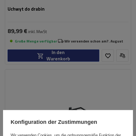
Uchwyt do drabin
89,99 €
inkl. MwSt
Große Menge verfügbar
Wir versenden schon am
7. August
In den
Warenkorb
Länge:
100 cm
Farbe:
schwarz
Aluminiumkonstruktion
prosty montaż na dachu
Konfiguration der Zustimmungen
Wir verwenden Cookies, um die ordnungsgemäße Funktion der