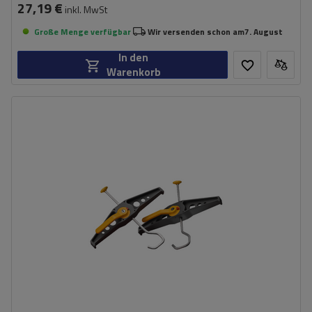
27,19 €
inkl. MwSt
Große Menge verfügbar
Wir versenden schon am
7. August
In den
Warenkorb
Schlösser:
ja
Gewicht:
2,91 kg
Model:
SafeClamp
,
Stoppy