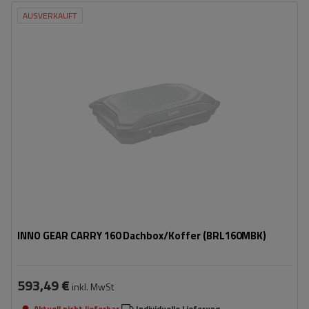
AUSVERKAUFT
Fassungsvermögen:
170 l
Länge:
113 cm
max. Zuladung:
50 kg
Gewicht:
12 kg
Öffnung:
Einseitig
rollen für einfachen Transport und Montage
werkzeuglose Montage
INNO GEAR CARRY 160 Dachbox/Koffer (BRL160MBK)
593,49 €
inkl. MwSt
Aktuell nicht lieferbar
Individuelle Lieferung