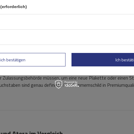
(erforderlich)
m.
rkeit.
rüfnummer auf dem Stück.
lich bestätigen
Ich bestäti
r Zulassungsbehörde müssen, um eine neue Plakette oder einen Ste
chstaben sind genau definiert. Ein Nummernschild in Premiumqualit
 und Atera im Vergleich