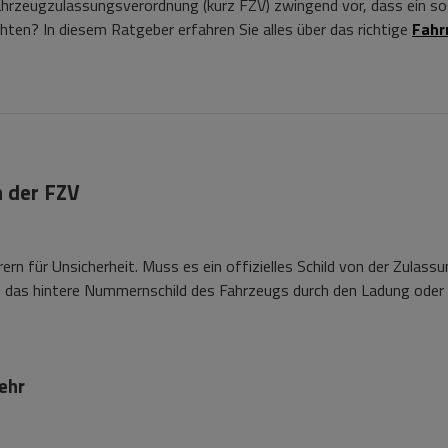
e Fahrzeugzulassungsverordnung (kurz FZV) zwingend vor, dass ein
ten? In diesem Ratgeber erfahren Sie alles über das richtige
Fahr
h der FZV
rn für Unsicherheit. Muss es ein offizielles Schild von der Zulas
nn das hintere Nummernschild des Fahrzeugs durch den Ladung oder 
ehr