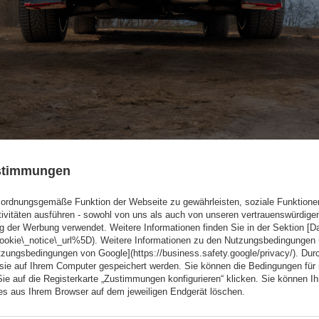
ustimmungen
ordnungsgemäße Funktion der Webseite zu gewährleisten, soziale Funktione
tivitäten ausführen - sowohl von uns als auch von unseren vertrauenswürdig
g der Werbung verwendet. Weitere Informationen finden Sie in der Sektion [
cookie\_notice\_url%5D). Weitere Informationen zu den Nutzungsbedingungen
tzungsbedingungen von Google](https://business.safety.google/privacy/). Dur
 sie auf Ihrem Computer gespeichert werden. Sie können die Bedingungen für 
 aus Aluminium. Dieses Material bietet eine hohe Witterungsbestän
Sie auf die Registerkarte „Zustimmungen konfigurieren“ klicken. Sie können Ihr
ies aus Ihrem Browser auf dem jeweiligen Endgerät löschen.
rägung der Zeichen zu garantieren.