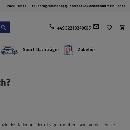
Pack Points - Treueprogramm
shop@interpack24.de
Kontakt
Mein Konto
+49 32213249035
Sport-Dachträger
Zubehör
ch?
ald die Räder auf dem Träger montiert sind, verdecken sie