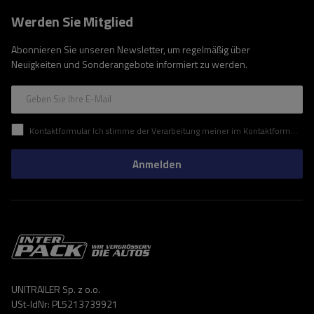
Werden Sie Mitglied
Abonnieren Sie unseren Newsletter, um regelmäßig über
Neuigkeiten und Sonderangebote informiert zu werden.
Geben Sie Ihre E-Mail
Kontaktformular Ich stimme der Verarbeitung meiner im Kontaktformular enthaltenen personenbezogenen Daten gemäß der Verordnung (EU) des Europäischen Parlaments und des Rates zu.
Anmelden
UNITRAILER Sp. z o.o.
USt-IdNr: PL5213739921