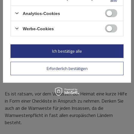
aktiv
Tabelle: Warntafelpflicht in der Übersicht
Analytics-Cookies
Warntafel
Land
Materialvorgabe
Besonderheiten
Werbe-Cookies
Pflicht
Deutschland
Nein (bis 1m)
-
Nur bei extremer
Überlänge
Ich bestätige alle
Italien
Ja
Aluminium
50 x 50 cm,
reflektierend
Spanien
Ja
Kunststoff/Alu
2 Tafeln bei voller
Erforderlich bestätigen
Breite
Portugal
Ja
Kunststoff/Alu
Ähnlich wie Spanien
Es ist ratsam, vor dem Verlassen der Heimat eine kurze Hilfe
in Form einer Checkliste in Anspruch zu nehmen. Denken Sie
auch an die Warnweste für jeden Insassen, da die
Warnwestenpflicht in fast allen europäischen Ländern
besteht.