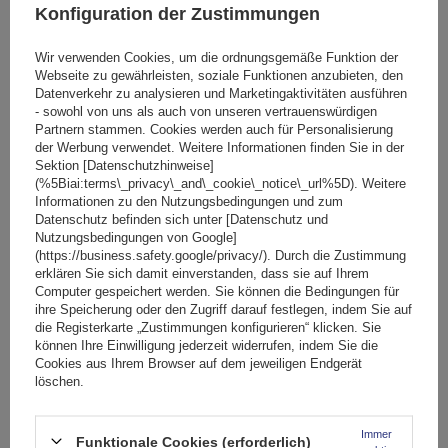
Konfiguration der Zustimmungen
Wir verwenden Cookies, um die ordnungsgemäße Funktion der
Webseite zu gewährleisten, soziale Funktionen anzubieten, den
Neben Italien und Spanien gibt es weitere Länder, in denen Sie
Datenverkehr zu analysieren und Marketingaktivitäten ausführen
- sowohl von uns als auch von unseren vertrauenswürdigen
aufpassen müssen. In Frankreich ist eine Warntafel für den
Partnern stammen. Cookies werden auch für Personalisierung
Fahrradträger zwar nicht explizit für normale PKW
der Werbung verwendet. Weitere Informationen finden Sie in der
vorgeschrieben, solange die Ladung nicht mehr als einen
Sektion [Datenschutzhinweise]
(%5Biai:terms\_privacy\_and\_cookie\_notice\_url%5D). Weitere
Meter übersteht, jedoch wird sie für ein Wohnmobil oder
Informationen zu den Nutzungsbedingungen und zum
einen Wohnwagen bei überstehender Ladung empfohlen.
Datenschutz befinden sich unter [Datenschutz und
Nutzungsbedingungen von Google]
(https://business.safety.google/privacy/). Durch die Zustimmung
erklären Sie sich damit einverstanden, dass sie auf Ihrem
In Portugal sind die Regeln fast identisch mit denen in
Computer gespeichert werden. Sie können die Bedingungen für
Spanien. Wer diese Vorschriften ignoriert, muss mit hohen
ihre Speicherung oder den Zugriff darauf festlegen, indem Sie auf
die Registerkarte „Zustimmungen konfigurieren“ klicken. Sie
Bußgeldern rechnen. In Italien können diese beispielsweise bis
können Ihre Einwilligung jederzeit widerrufen, indem Sie die
zu 345 Euro betragen. Ein Unfall mit nicht ordnungsgemäß
Cookies aus Ihrem Browser auf dem jeweiligen Endgerät
gekennzeichneter Ladung kann zudem Probleme mit der
löschen.
Versicherung verursachen.
Immer
Funktionale Cookies (erforderlich)