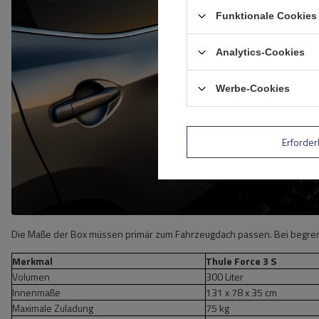
Funktionale Cookies 
Analytics-Cookies
Werbe-Cookies
Erforder
Die Maße der Box müssen primär zum Fahrzeugdach passen. Bei begrenz
Merkmal
Thule Force 3 S
Volumen
300 Liter
Innenmaße
131 x 78 x 35 cm
Maximale Zuladung
75 kg