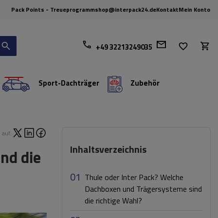
Pack Points - Treueprogramm
shop@interpack24.de
Kontakt
Mein Konto
+49 32213249035
Sport-Dachträger
Zubehör
 auf:
Inhaltsverzeichnis
nd die
01
Thule oder Inter Pack? Welche
Dachboxen und Trägersysteme sind
die richtige Wahl?