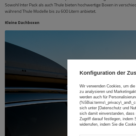
Sowohl Inter Pack als auch Thule bieten hochwertige Boxen in verschie
während Thule Modelle bis zu 600 Litern anbietet.
Kleine Dachboxen
Konfiguration der Z
Wir verwenden Cookies, um die 
zu analysieren und Marketingak
werden auch für Personalisierun
(%5Biai:terms\_privacy\_and\_
sich unter [Datenschutz und Nu
sich damit einverstanden, dass
Zugriff darauf festlegen, indem 
widerrufen, indem Sie die Cook