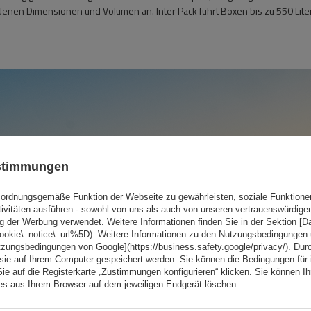
denen Dimensionen und Volumen an. Inter Pack führt Boxen bis zu 550 Liter
ustimmungen
ordnungsgemäße Funktion der Webseite zu gewährleisten, soziale Funktione
tivitäten ausführen - sowohl von uns als auch von unseren vertrauenswürdig
g der Werbung verwendet. Weitere Informationen finden Sie in der Sektion [
cookie\_notice\_url%5D). Weitere Informationen zu den Nutzungsbedingungen
tzungsbedingungen von Google](https://business.safety.google/privacy/). Dur
 sie auf Ihrem Computer gespeichert werden. Sie können die Bedingungen für 
Sie auf die Registerkarte „Zustimmungen konfigurieren“ klicken. Sie können Ihr
ies aus Ihrem Browser auf dem jeweiligen Endgerät löschen.