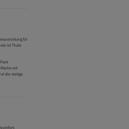
eiausrüstung für
te ist Thule
 Pack
 Marke mit
d die stetige
ekomfort.