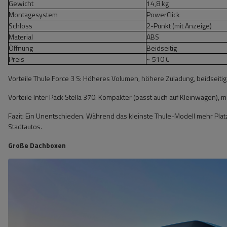
Gewicht
14,8 kg
Montagesystem
PowerClick
Schloss
2-Punkt (mit Anzeige)
Material
ABS
Öffnung
Beidseitig
Preis
~ 510 €
Vorteile Thule Force 3 S: Höheres Volumen, höhere Zuladung, beidseitig
Vorteile Inter Pack Stella 370: Kompakter (passt auch auf Kleinwagen), meh
Fazit: Ein Unentschieden. Während das kleinste Thule-Modell mehr Platz b
Stadtautos.
Große Dachboxen