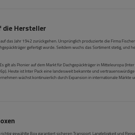
f die Hersteller
f das Jahr 1942 zurückgehen. Ursprünglich produzierte die Firma Fischer
gepäckträger gefertigt wurde. Seitdem wuchs das Sortiment stetig, und heu
 gilt als Pionier auf dem Markt für Dachgepäckträger in Mitteleuropa (Inter
6p). Heute ist Inter Pack eine landesweit bekannte und vertrauenswürdige
nehmen wächst kontinuierlich durch Expansion in internationale Märkte un
boxen
richtig gewählte Box garantiert sicheren Transport, Langlebigkeit und Reis