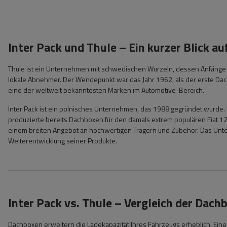
Inter Pack und Thule – Ein kurzer Blick au
Thule ist ein Unternehmen mit schwedischen Wurzeln, dessen Anfänge au
lokale Abnehmer. Der Wendepunkt war das Jahr 1962, als der erste Dach
eine der weltweit bekanntesten Marken im Automotive-Bereich.
Inter Pack ist ein polnisches Unternehmen, das 1988 gegründet wurde. Es
produzierte bereits Dachboxen für den damals extrem populären Fiat 12
einem breiten Angebot an hochwertigen Trägern und Zubehör. Das Unter
Weiterentwicklung seiner Produkte.
Inter Pack vs. Thule – Vergleich der Dach
Dachboxen erweitern die Ladekapazität Ihres Fahrzeugs erheblich. Eine 