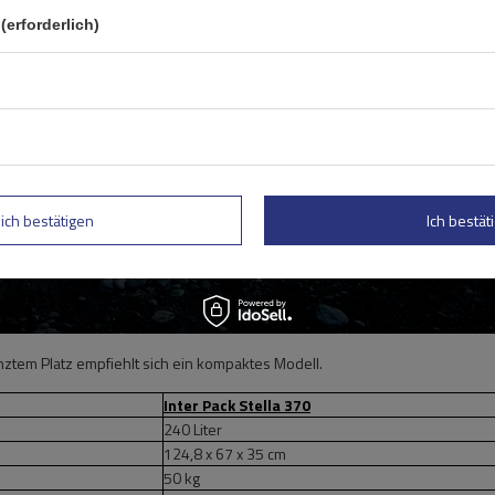
(erforderlich)
lich bestätigen
Ich bestäti
tem Platz empfiehlt sich ein kompaktes Modell.
Inter Pack Stella 370
240 Liter
124,8 x 67 x 35 cm
50 kg