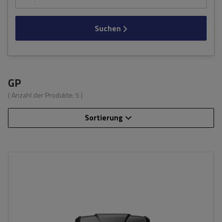
Suchen
GP
( Anzahl der Produkte:
5
)
Sortierung
Passend für:
GP SATURN
Fassungsvermögen:
340 l
Stützlast für max. Nutzlast:
45 kg
Montagemethode:
auf der Fahrradplattform
ausgestattet mit einem Sicherheitsverschluss