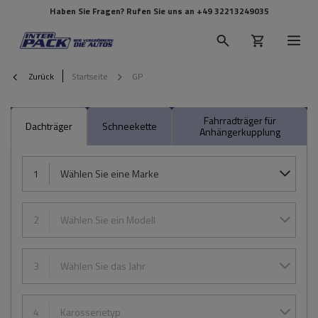
Haben Sie Fragen? Rufen Sie uns an
+49 32213249035
Zurück
Startseite
GP
Fahrradträger für
Dachträger
Schneekette
Anhängerkupplung
1
Wählen Sie eine Marke
2
Wählen Sie ein Modell
3
Wählen Sie das Jahr
4
Karosserietyp