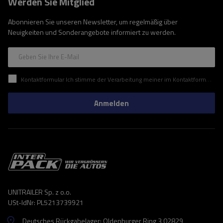
Werden Sie Mitglied
Abonnieren Sie unseren Newsletter, um regelmäßig über
Neuigkeiten und Sonderangebote informiert zu werden.
Geben Sie Ihre E-Mail
Kontaktformular Ich stimme der Verarbeitung meiner im Kontaktformular enthaltenen personenbezogenen Daten gemäß der Verordnung (EU) des Europäischen Parlaments und des Rates zu.
Anmelden
UNITRAILER Sp. z o.o.
USt-IdNr: PL5213739921
Deutsches Rückgabelager: Oldenburger Ring 3 02829