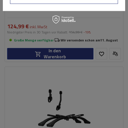
GP RHEA 23.GP021 Fahrradträgeradapter
124,99 €
inkl. MwSt
Niedrigster Preis in 30 Tagen vor Rabatt:
154,99 €
-19%
Große Menge verfügbar
Wir versenden schon am
11. August
In den
Warenkorb
Passend für:
GP SATURN
Maximales Fahrradgewicht:
30 kg
erweiterbar um 2 zusätzliche Fahrräder
einfache und schnelle Montage