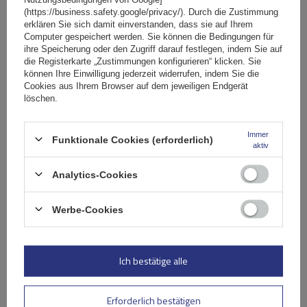
464,99 €
inkl. MwSt
(https://business.safety.google/privacy/). Durch die Zustimmung
Große Menge verfügbar
Wir versenden schon am
11. August
erklären Sie sich damit einverstanden, dass sie auf Ihrem
Computer gespeichert werden. Sie können die Bedingungen für
In den
ihre Speicherung oder den Zugriff darauf festlegen, indem Sie auf
die Registerkarte „Zustimmungen konfigurieren“ klicken. Sie
Warenkorb
können Ihre Einwilligung jederzeit widerrufen, indem Sie die
Cookies aus Ihrem Browser auf dem jeweiligen Endgerät
löschen.
SONDERANGEBOT
Passend für:
GP SATURN
Maximales Fahrradgewicht:
15 kg
Immer
Funktionale Cookies (erforderlich)
ermöglicht den Transport eines zusätzlichen Fahrrads
aktiv
einfache und schnelle Montage
Analytics-Cookies
Werbe-Cookies
Ich bestätige alle
Erforderlich bestätigen