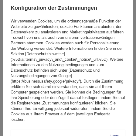
Konfiguration der Zustimmungen
Wir verwenden Cookies, um die ordnungsgemäße Funktion der
Webseite zu gewährleisten, soziale Funktionen anzubieten, den
Datenverkehr zu analysieren und Marketingaktivitäten ausführen
- sowohl von uns als auch von unseren vertrauenswürdigen
Partnern stammen. Cookies werden auch für Personalisierung
der Werbung verwendet. Weitere Informationen finden Sie in der
Sektion [Datenschutzhinweise]
GERDA 36501 Spiral-Fahrradschloss, 150 cm lang
(%5Biai:terms\_privacy\_and\_cookie\_notice\_url%5D). Weitere
Informationen zu den Nutzungsbedingungen und zum
Datenschutz befinden sich unter [Datenschutz und
Nutzungsbedingungen von Google]
6,19 €
(https://business.safety.google/privacy/). Durch die Zustimmung
inkl. MwSt
erklären Sie sich damit einverstanden, dass sie auf Ihrem
Große Menge verfügbar
Wir versenden schon am
10. August
Computer gespeichert werden. Sie können die Bedingungen für
ihre Speicherung oder den Zugriff darauf festlegen, indem Sie auf
In den
die Registerkarte „Zustimmungen konfigurieren“ klicken. Sie
können Ihre Einwilligung jederzeit widerrufen, indem Sie die
Warenkorb
Cookies aus Ihrem Browser auf dem jeweiligen Endgerät
löschen.
Immer