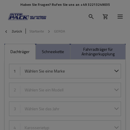
Haben Sie Fragen? Rufen Sie uns an
+49 32213249035
Zurück
Startseite
GERDA
Fahrradträger für
Dachträger
Schneekette
Anhängerkupplung
1
Wählen Sie eine Marke
2
Wählen Sie ein Modell
3
Wählen Sie das Jahr
4
Karosserietyp