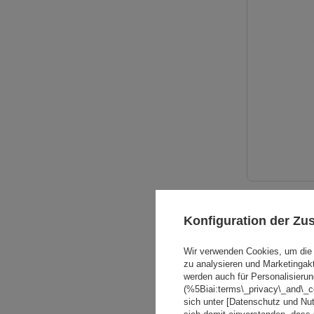
Konfiguration der Z
Wir verwenden Cookies, um die 
zu analysieren und Marketingak
werden auch für Personalisierun
(%5Biai:terms\_privacy\_and\_
sich unter [Datenschutz und Nu