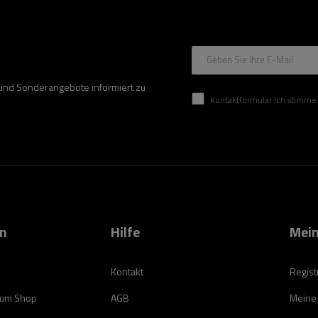
Geben Sie Ihre E-Mail
 und Sonderangebote informiert zu
Kontaktformular Ich stimme der Verarbeitung mei
on
Hilfe
Mein
Kontakt
Regist
zum Shop
AGB
Meine