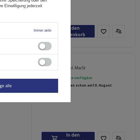
ihre Speicherung oder den
e Einwilligung jederzeit
In den
Immer aktiv
Warenkorb
209,69 €
inkl. MwSt
Große Menge verfügbar
Wir versenden schon am
10. August
ge alle
In den