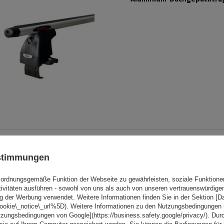
ustimmungen
Mont Blanc AMC 5002-S49
Stahldachträger
ordnungsgemäße Funktion der Webseite zu gewährleisten, soziale Funktione
tivitäten ausführen - sowohl von uns als auch von unseren vertrauenswürdig
g der Werbung verwendet. Weitere Informationen finden Sie in der Sektion [
cookie\_notice\_url%5D). Weitere Informationen zu den Nutzungsbedingungen
tzungsbedingungen von Google](https://business.safety.google/privacy/). Dur