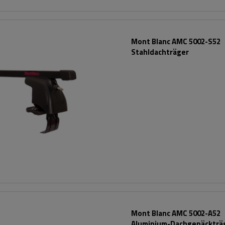
Mont Blanc AMC 5002-S52
Stahldachträger
Mont Blanc AMC 5002-A52
Aluminium-Dachgepäckträ