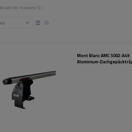
 Anzahl der Produkte:
6
)
anz
Mont Blanc AMC 5002-A49
Aluminium-Dachgepäckträ