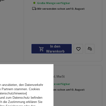
Große Menge verfügbar
Wir versenden schon am
10. August
In den
Warenkorb
137,29 €
inkl. MwSt
Große Menge verfügbar
n anzubieten, den Datenverkehr
en Partnern stammen. Cookies
Wir versenden schon am
10. August
Datenschutzhinweise]
 und zum Datenschutz befinden
ch die Zustimmung erklären Sie