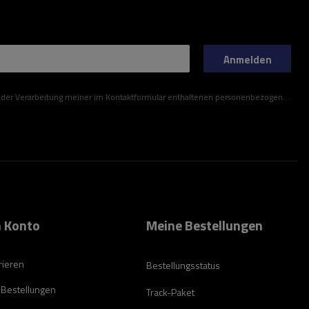
Anmelden
ner im Kontaktformular enthaltenen personenbezogenen Daten gemäß der Verordnung (EU) des Europäischen Parlaments und des Rates zu.
 Konto
Meine Bestellungen
rieren
Bestellungsstatus
 Bestellungen
Track-Paket