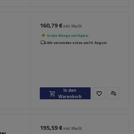
160,79 €
inkl. MwSt
Große Menge verfügbar
Wir versenden schon am
10. August
In den
Warenkorb
195,59 €
inkl. MwSt
ger