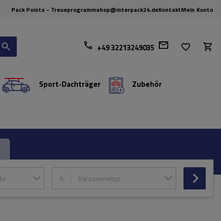
Pack Points - Treueprogramm
shop@interpack24.de
Kontakt
Mein Konto
+49 32213249035
Sport-Dachträger
Zubehör
hr
4
Karosserietyp