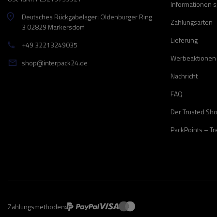
Informationen 
Deutsches Rückgabelager: Oldenburger Ring
Zahlungsarten
3 02829 Markersdorf
Lieferung
+49 32213249035
Werbeaktionen
shop@interpack24.de
Nachricht
FAQ
Der Trusted Sh
PackPoints – T
Zahlungsmethoden: