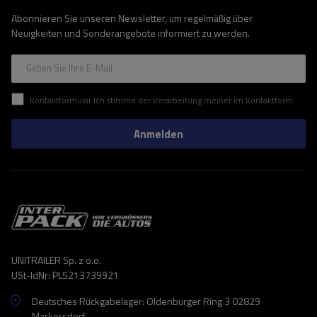
Abonnieren Sie unseren Newsletter, um regelmäßig über
Neuigkeiten und Sonderangebote informiert zu werden.
Geben Sie Ihre E-Mail
Kontaktformular Ich stimme der Verarbeitung meiner im Kontaktformular enthaltenen personenbezogenen Daten gemäß der Verordnung (EU) des Europäischen Parlaments und des Rates zu.
Anmelden
UNITRAILER Sp. z o.o.
USt-IdNr: PL5213739921
Deutsches Rückgabelager: Oldenburger Ring 3 02829
Markersdorf