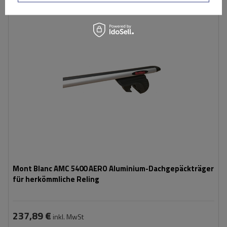
Mont Blanc AMC 5400 AERO Aluminium-Dachgepäckträger
für herkömmliche Reling
237,89 €
inkl. MwSt