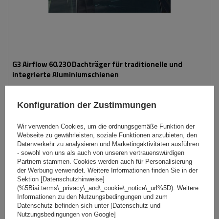
G3 Airflow 60.230 Dachträger für traditionelle und
integrierte Aluminiumschienen
Konfiguration der Zustimmungen
154,99 €
inkl. MwSt
Große Menge verfügbar
Wir versenden schon am
11. August
Wir verwenden Cookies, um die ordnungsgemäße Funktion der
Webseite zu gewährleisten, soziale Funktionen anzubieten, den
In den
Datenverkehr zu analysieren und Marketingaktivitäten ausführen
- sowohl von uns als auch von unseren vertrauenswürdigen
Warenkorb
Partnern stammen. Cookies werden auch für Personalisierung
der Werbung verwendet. Weitere Informationen finden Sie in der
Sektion [Datenschutzhinweise]
(%5Biai:terms\_privacy\_and\_cookie\_notice\_url%5D). Weitere
Informationen zu den Nutzungsbedingungen und zum
Datenschutz befinden sich unter [Datenschutz und
Nutzungsbedingungen von Google]