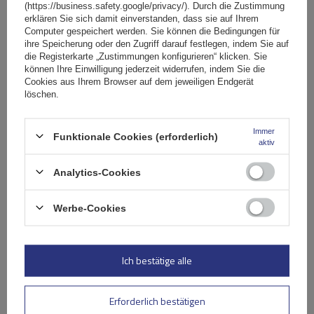
(https://business.safety.google/privacy/). Durch die Zustimmung
erklären Sie sich damit einverstanden, dass sie auf Ihrem
Computer gespeichert werden. Sie können die Bedingungen für
ihre Speicherung oder den Zugriff darauf festlegen, indem Sie auf
die Registerkarte „Zustimmungen konfigurieren“ klicken. Sie
können Ihre Einwilligung jederzeit widerrufen, indem Sie die
Cookies aus Ihrem Browser auf dem jeweiligen Endgerät
löschen.
Immer
Funktionale Cookies (erforderlich)
aktiv
Mont Blanc Supra 2 Dachgepäckträger
Analytics-Cookies
Werbe-Cookies
89,99 €
inkl. MwSt
Große Menge verfügbar
Wir versenden schon am
11. August
Ich bestätige alle
In den
Warenkorb
Erforderlich bestätigen