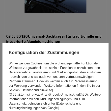
G3 CL 60.130 Universal-Dachträger für traditionelle und
integrierte Aluminiumschienen
Konfiguration der Zustimmungen
119,99 €
inkl. MwSt
Wir verwenden Cookies, um die ordnungsgemäße Funktion der
Große Menge verfügbar
Wir versenden schon am
11. August
Webseite zu gewährleisten, soziale Funktionen anzubieten, den
Datenverkehr zu analysieren und Marketingaktivitäten ausführen
In den
- sowohl von uns als auch von unseren vertrauenswürdigen
Partnern stammen. Cookies werden auch für Personalisierung
Warenkorb
der Werbung verwendet. Weitere Informationen finden Sie in der
Sektion [Datenschutzhinweise]
(%5Biai:terms\_privacy\_and\_cookie\_notice\_url%5D). Weitere
Informationen zu den Nutzungsbedingungen und zum
Datenschutz befinden sich unter [Datenschutz und
Nutzungsbedingungen von Google]