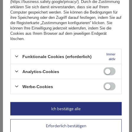
(https://business.safety.google/privacy/). Durch die Zustimmung
erklären Sie sich damit einverstanden, dass sie auf Ihrem
Computer gespeichert werden. Sie können die Bedingungen für
ihre Speicherung oder den Zugriff darauf festlegen, indem Sie auf
die Registerkarte „Zustimmungen konfigurieren“ klicken. Sie
können Ihre Einwilligung jederzeit widerrufen, indem Sie die
Cookies aus Ihrem Browser auf dem jeweiligen Endgerät
löschen.
Immer
Funktionale Cookies (erforderlich)
aktiv
Analytics-Cookies
G3 Airflow 60.230 Dachträger für traditionelle und
integrierte Aluminiumschienen
Werbe-Cookies
154,99 €
inkl. MwSt
Ich bestätige alle
Große Menge verfügbar
Wir versenden schon am
11. August
In den
Erforderlich bestätigen
Warenkorb