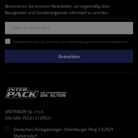
Abonnieren Sie unseren Newsletter, um regelmäßig über
Neuigkeiten und Sonderangebote informiert zu werden.
Geben Sie Ihre E-Mail
Kontaktformular Ich stimme der Verarbeitung meiner im Kontaktformular enthaltenen personenbezogenen Daten gemäß der Verordnung (EU) des Europäischen Parlaments und des Rates zu.
Anmelden
UNITRAILER Sp. z o.o.
USt-IdNr: PL5213739921
Deutsches Rückgabelager: Oldenburger Ring 3 02829
Markersdorf