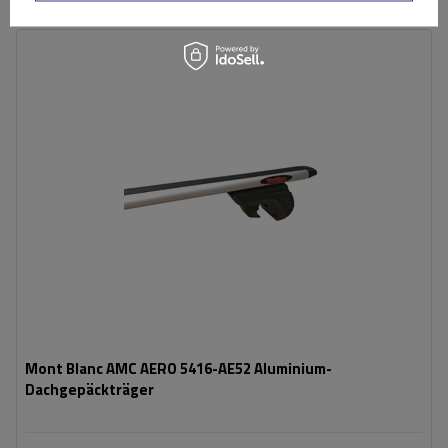
Mont Blanc AMC AERO 5416-AE52 Aluminium-
Dachgepäckträger