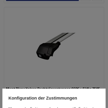
Mont Blanc Xplore Dachträgerstangen 6606 + Füße 7505
Konfiguration der Zustimmungen
329,09 €
inkl. MwSt