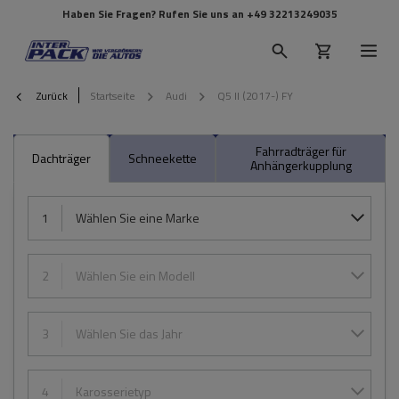
Haben Sie Fragen? Rufen Sie uns an
+49 32213249035
Zurück
Startseite
Audi
Q5 II (2017-) FY
Fahrradträger für
Dachträger
Schneekette
Anhängerkupplung
1
Wählen Sie eine Marke
2
Wählen Sie ein Modell
3
Wählen Sie das Jahr
4
Karosserietyp