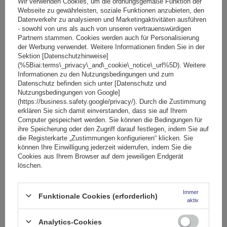
Wir verwenden Cookies, um die ordnungsgemäße Funktion der
Webseite zu gewährleisten, soziale Funktionen anzubieten, den
Große Menge verfügbar
Wir versenden schon am
11. August
Datenverkehr zu analysieren und Marketingaktivitäten ausführen
- sowohl von uns als auch von unseren vertrauenswürdigen
In den
Partnern stammen. Cookies werden auch für Personalisierung
Warenkorb
der Werbung verwendet. Weitere Informationen finden Sie in der
Sektion [Datenschutzhinweise]
(%5Biai:terms\_privacy\_and\_cookie\_notice\_url%5D). Weitere
Informationen zu den Nutzungsbedingungen und zum
Datenschutz befinden sich unter [Datenschutz und
Nutzungsbedingungen von Google]
(https://business.safety.google/privacy/). Durch die Zustimmung
erklären Sie sich damit einverstanden, dass sie auf Ihrem
Computer gespeichert werden. Sie können die Bedingungen für
ihre Speicherung oder den Zugriff darauf festlegen, indem Sie auf
die Registerkarte „Zustimmungen konfigurieren“ klicken. Sie
können Ihre Einwilligung jederzeit widerrufen, indem Sie die
Cookies aus Ihrem Browser auf dem jeweiligen Endgerät
löschen.
Immer
Funktionale Cookies (erforderlich)
aktiv
Analytics-Cookies