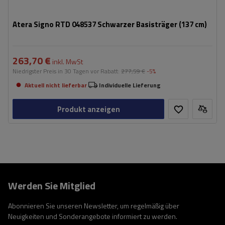
Atera Signo RTD 048537 Schwarzer Basisträger (137 cm)
263,70 €
inkl. MwSt
Niedrigster Preis in 30 Tagen vor Rabatt:
277,59 €
-5%
Aktuell nicht lieferbar
Individuelle Lieferung
Produkt anzeigen
Werden Sie Mitglied
Abonnieren Sie unseren Newsletter, um regelmäßig über
Neuigkeiten und Sonderangebote informiert zu werden.