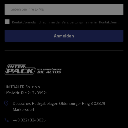
Geben Sie Ihre E-Mail
Kontaktformular Ich stimme der Verarbeitung meiner im Kontaktformular enthaltenen personenbezogenen Daten gemäß der Verordnung (EU) des Europäischen Parlaments und des Rates zu.
Anmelden
UNITRAILER Sp. z o.o.
USt-IdNr: PL5213739921
Deutsches Rückgabelager: Oldenburger Ring 3 02829
Markersdorf
+49 32213249035