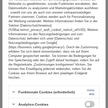
In den
Webseite zu gewährleisten, soziale Funktionen anzubieten, den
Datenverkehr zu analysieren und Marketingaktivitäten ausführen
Warenkorb
- sowohl von uns als auch von unseren vertrauenswürdigen
Partnern stammen. Cookies werden auch für Personalisierung
der Werbung verwendet. Weitere Informationen finden Sie in der
Sektion [Datenschutzhinweise]
(%5Biai:terms\_privacy\_and\_cookie\_notice\_url%5D). Weitere
Informationen zu den Nutzungsbedingungen und zum
Datenschutz befinden sich unter [Datenschutz und
Nutzungsbedingungen von Google]
(https://business.safety.google/privacy/). Durch die Zustimmung
erklären Sie sich damit einverstanden, dass sie auf Ihrem
Computer gespeichert werden. Sie können die Bedingungen für
ihre Speicherung oder den Zugriff darauf festlegen, indem Sie auf
die Registerkarte „Zustimmungen konfigurieren“ klicken. Sie
können Ihre Einwilligung jederzeit widerrufen, indem Sie die
Cookies aus Ihrem Browser auf dem jeweiligen Endgerät
löschen.
Immer
Funktionale Cookies (erforderlich)
aktiv
Mont Blanc AMC 5002-S49 Stahldachträger
Analytics-Cookies