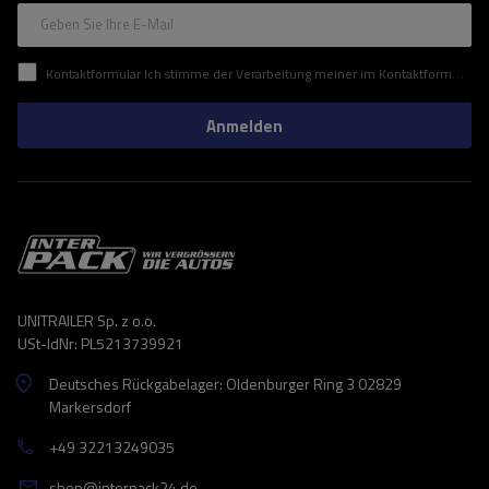
Geben Sie Ihre E-Mail
Kontaktformular Ich stimme der Verarbeitung meiner im Kontaktformular enthaltenen personenbezogenen Daten gemäß der Verordnung (EU) des Europäischen Parlaments und des Rates zu.
Anmelden
UNITRAILER Sp. z o.o.
USt-IdNr: PL5213739921
Deutsches Rückgabelager: Oldenburger Ring 3 02829
Markersdorf
+49 32213249035
shop@interpack24.de