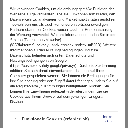
Große Menge verfügbar
Wir versenden schon am
11. August
Wir verwenden Cookies, um die ordnungsgemäße Funktion der
In den
Webseite zu gewährleisten, soziale Funktionen anzubieten, den
Datenverkehr zu analysieren und Marketingaktivitäten ausführen
Warenkorb
- sowohl von uns als auch von unseren vertrauenswürdigen
Partnern stammen. Cookies werden auch für Personalisierung
der Werbung verwendet. Weitere Informationen finden Sie in der
SCHNÄPPCHEN
Sektion [Datenschutzhinweise]
(%5Biai:terms\_privacy\_and\_cookie\_notice\_url%5D). Weitere
Informationen zu den Nutzungsbedingungen und zum
Datenschutz befinden sich unter [Datenschutz und
Nutzungsbedingungen von Google]
(https://business.safety.google/privacy/). Durch die Zustimmung
erklären Sie sich damit einverstanden, dass sie auf Ihrem
Computer gespeichert werden. Sie können die Bedingungen für
ihre Speicherung oder den Zugriff darauf festlegen, indem Sie auf
die Registerkarte „Zustimmungen konfigurieren“ klicken. Sie
können Ihre Einwilligung jederzeit widerrufen, indem Sie die
Cookies aus Ihrem Browser auf dem jeweiligen Endgerät
löschen.
Immer
Funktionale Cookies (erforderlich)
aktiv
Mont Blanc AMC Universal-Dachgepäckträger aus Stahl