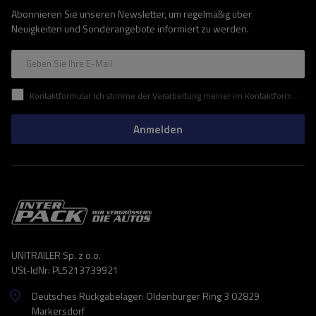
Abonnieren Sie unseren Newsletter, um regelmäßig über
Neuigkeiten und Sonderangebote informiert zu werden.
Geben Sie Ihre E-Mail
Kontaktformular Ich stimme der Verarbeitung meiner im Kontaktformular enthaltenen personenbezogenen Daten gemäß der Verordnung (EU) des Europäischen Parlaments und des Rates zu.
Anmelden
UNITRAILER Sp. z o.o.
USt-IdNr: PL5213739921
Deutsches Rückgabelager: Oldenburger Ring 3 02829
Markersdorf