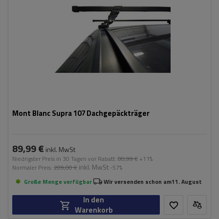
Mont Blanc Supra 107 Dachgepäckträger
89,99 €
inkl. MwSt
Niedrigster Preis in 30 Tagen vor Rabatt:
80,99 €
+11%
inkl. MwSt
Normaler Preis:
209,00 €
-57%
Große Menge verfügbar
Wir versenden schon am
11. August
In den
Warenkorb