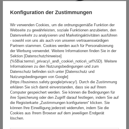
Konfiguration der Zustimmungen
Wir verwenden Cookies, um die ordnungsgemäße Funktion der
Webseite zu gewährleisten, soziale Funktionen anzubieten, den
Datenverkehr zu analysieren und Marketingaktivitäten ausführen
- sowohl von uns als auch von unseren vertrauenswürdigen
Partnern stammen. Cookies werden auch für Personalisierung
der Werbung verwendet. Weitere Informationen finden Sie in der
Sektion [Datenschutzhinweise]
(%5Biai:terms\_privacy\_and\_cookie\_notice\_url%5D). Weitere
Mont Blanc Pro Rack 308 Dachgepäckträger
Informationen zu den Nutzungsbedingungen und zum
Datenschutz befinden sich unter [Datenschutz und
Nutzungsbedingungen von Google]
(https://business.safety.google/privacy/). Durch die Zustimmung
174,99 €
erklären Sie sich damit einverstanden, dass sie auf Ihrem
inkl. MwSt
Computer gespeichert werden. Sie können die Bedingungen für
Große Menge verfügbar
Wir versenden schon am
11. August
ihre Speicherung oder den Zugriff darauf festlegen, indem Sie auf
die Registerkarte „Zustimmungen konfigurieren“ klicken. Sie
In den
können Ihre Einwilligung jederzeit widerrufen, indem Sie die
Cookies aus Ihrem Browser auf dem jeweiligen Endgerät
Warenkorb
löschen.