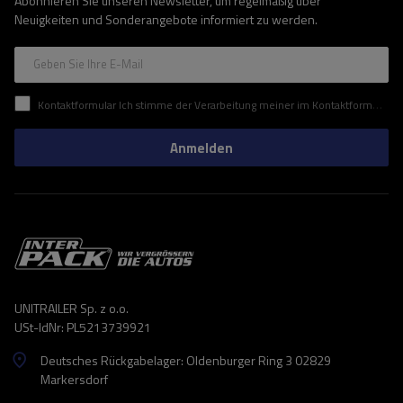
Abonnieren Sie unseren Newsletter, um regelmäßig über
Neuigkeiten und Sonderangebote informiert zu werden.
Geben Sie Ihre E-Mail
Kontaktformular Ich stimme der Verarbeitung meiner im Kontaktformular enthaltenen personenbezogenen Daten gemäß der Verordnung (EU) des Europäischen Parlaments und des Rates zu.
Anmelden
UNITRAILER Sp. z o.o.
USt-IdNr: PL5213739921
Deutsches Rückgabelager: Oldenburger Ring 3 02829
Markersdorf