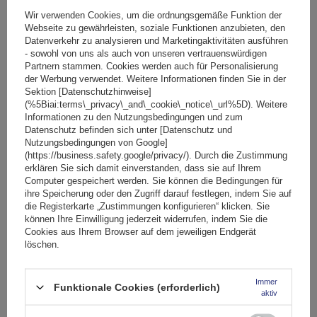
Große Menge verfügbar
Wir versenden schon am
11. August
Wir verwenden Cookies, um die ordnungsgemäße Funktion der
Webseite zu gewährleisten, soziale Funktionen anzubieten, den
In den
Datenverkehr zu analysieren und Marketingaktivitäten ausführen
Warenkorb
- sowohl von uns als auch von unseren vertrauenswürdigen
Partnern stammen. Cookies werden auch für Personalisierung
der Werbung verwendet. Weitere Informationen finden Sie in der
Sektion [Datenschutzhinweise]
(%5Biai:terms\_privacy\_and\_cookie\_notice\_url%5D). Weitere
Informationen zu den Nutzungsbedingungen und zum
Datenschutz befinden sich unter [Datenschutz und
Nutzungsbedingungen von Google]
(https://business.safety.google/privacy/). Durch die Zustimmung
erklären Sie sich damit einverstanden, dass sie auf Ihrem
Computer gespeichert werden. Sie können die Bedingungen für
ihre Speicherung oder den Zugriff darauf festlegen, indem Sie auf
die Registerkarte „Zustimmungen konfigurieren“ klicken. Sie
können Ihre Einwilligung jederzeit widerrufen, indem Sie die
Cookies aus Ihrem Browser auf dem jeweiligen Endgerät
löschen.
Immer
Funktionale Cookies (erforderlich)
aktiv
Mont Blanc AMC 5115-A43 Aluminium-Dachgepäckträger