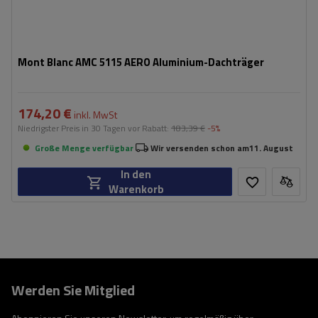
Mont Blanc AMC 5115 AERO Aluminium-Dachträger
174,20 €
inkl. MwSt
Niedrigster Preis in 30 Tagen vor Rabatt:
183,39 €
-5%
Große Menge verfügbar
Wir versenden schon am
11. August
In den
Warenkorb
Werden Sie Mitglied