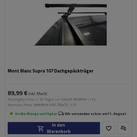
Mont Blanc Supra 107 Dachgepäckträger
89,99 €
inkl. MwSt
Niedrigster Preis in 30 Tagen vor Rabatt:
80,99 €
+11%
inkl. MwSt
Normaler Preis:
209,00 €
-57%
Große Menge verfügbar
Wir versenden schon am
11. August
In den
Warenkorb