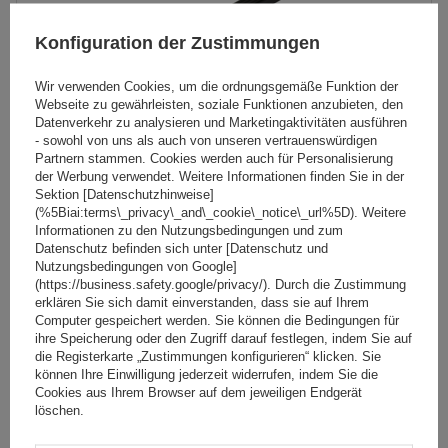
Konfiguration der Zustimmungen
Wir verwenden Cookies, um die ordnungsgemäße Funktion der
Webseite zu gewährleisten, soziale Funktionen anzubieten, den
Datenverkehr zu analysieren und Marketingaktivitäten ausführen
- sowohl von uns als auch von unseren vertrauenswürdigen
Partnern stammen. Cookies werden auch für Personalisierung
der Werbung verwendet. Weitere Informationen finden Sie in der
Sektion [Datenschutzhinweise]
(%5Biai:terms\_privacy\_and\_cookie\_notice\_url%5D). Weitere
Mont Blanc Supra 2 Dachgepäckträger
Informationen zu den Nutzungsbedingungen und zum
Datenschutz befinden sich unter [Datenschutz und
Nutzungsbedingungen von Google]
(https://business.safety.google/privacy/). Durch die Zustimmung
89,99 €
erklären Sie sich damit einverstanden, dass sie auf Ihrem
inkl. MwSt
Computer gespeichert werden. Sie können die Bedingungen für
Große Menge verfügbar
Wir versenden schon am
7. August
ihre Speicherung oder den Zugriff darauf festlegen, indem Sie auf
die Registerkarte „Zustimmungen konfigurieren“ klicken. Sie
In den
können Ihre Einwilligung jederzeit widerrufen, indem Sie die
Cookies aus Ihrem Browser auf dem jeweiligen Endgerät
Warenkorb
löschen.