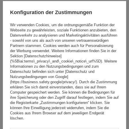
Konfiguration der Zustimmungen
Wir verwenden Cookies, um die ordnungsgemäße Funktion der
Webseite zu gewährleisten, soziale Funktionen anzubieten, den
Datenverkehr zu analysieren und Marketingaktivitäten ausführen
- sowohl von uns als auch von unseren vertrauenswürdigen
Partnern stammen. Cookies werden auch für Personalisierung
der Werbung verwendet. Weitere Informationen finden Sie in der
Sektion [Datenschutzhinweise]
(%5Biai:terms\_privacy\_and\_cookie\_notice\_url%5D). Weitere
Mont Blanc Pro Rack 209 Dachträger
Informationen zu den Nutzungsbedingungen und zum
Datenschutz befinden sich unter [Datenschutz und
Nutzungsbedingungen von Google]
(https://business.safety.google/privacy/). Durch die Zustimmung
114,99 €
erklären Sie sich damit einverstanden, dass sie auf Ihrem
inkl. MwSt
Computer gespeichert werden. Sie können die Bedingungen für
Große Menge verfügbar
Wir versenden schon am
11. August
ihre Speicherung oder den Zugriff darauf festlegen, indem Sie auf
die Registerkarte „Zustimmungen konfigurieren“ klicken. Sie
In den
können Ihre Einwilligung jederzeit widerrufen, indem Sie die
Cookies aus Ihrem Browser auf dem jeweiligen Endgerät
Warenkorb
löschen.