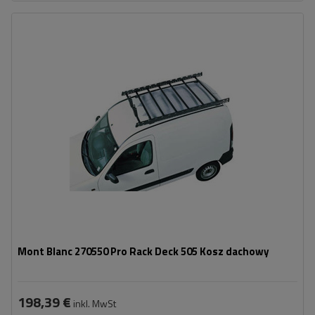
Gewicht:
14,5 kg
Maximale Nutzlast:
75 kg
Breite:
116 cm
duża powierzchnia ładunkowa
stalowa konstrukcja
Mont Blanc 270550 Pro Rack Deck 505 Kosz dachowy
198,39 €
inkl. MwSt