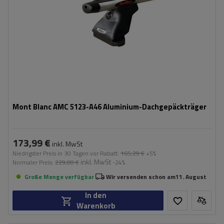
Mont Blanc AMC 5123-A46 Aluminium-Dachgepäckträger
173,99 €
inkl. MwSt
Niedrigster Preis in 30 Tagen vor Rabatt:
165,29 €
+5%
inkl. MwSt
Normaler Preis:
229,00 €
-24%
Große Menge verfügbar
Wir versenden schon am
11. August
In den
Warenkorb