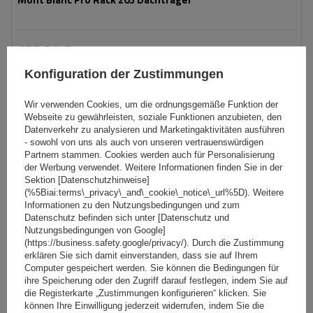
138,29 €
inkl. MwSt
Konfiguration der Zustimmungen
Große Menge verfügbar
Wir versenden schon am
11. August
In den
Wir verwenden Cookies, um die ordnungsgemäße Funktion der
Warenkorb
Webseite zu gewährleisten, soziale Funktionen anzubieten, den
Datenverkehr zu analysieren und Marketingaktivitäten ausführen
- sowohl von uns als auch von unseren vertrauenswürdigen
SCHNÄPPCHEN
Partnern stammen. Cookies werden auch für Personalisierung
der Werbung verwendet. Weitere Informationen finden Sie in der
Sektion [Datenschutzhinweise]
(%5Biai:terms\_privacy\_and\_cookie\_notice\_url%5D). Weitere
Informationen zu den Nutzungsbedingungen und zum
Datenschutz befinden sich unter [Datenschutz und
Nutzungsbedingungen von Google]
(https://business.safety.google/privacy/). Durch die Zustimmung
erklären Sie sich damit einverstanden, dass sie auf Ihrem
Computer gespeichert werden. Sie können die Bedingungen für
ihre Speicherung oder den Zugriff darauf festlegen, indem Sie auf
die Registerkarte „Zustimmungen konfigurieren“ klicken. Sie
können Ihre Einwilligung jederzeit widerrufen, indem Sie die