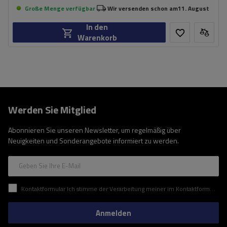
Große Menge verfügbar
Wir versenden schon am
11. August
In den
Warenkorb
Werden Sie Mitglied
Abonnieren Sie unseren Newsletter, um regelmäßig über
Neuigkeiten und Sonderangebote informiert zu werden.
Geben Sie Ihre E-Mail
Kontaktformular Ich stimme der Verarbeitung meiner im Kontaktformular enthaltenen personenbezogenen Daten gemäß der Verordnung (EU) des Europäischen Parlaments und des Rates zu.
Anmelden