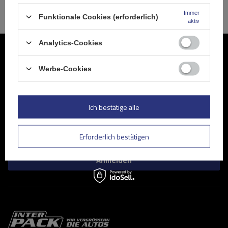
Immer
Funktionale Cookies (erforderlich)
aktiv
Analytics-Cookies
Werden Sie Mitglied
Werbe-Cookies
Abonnieren Sie unseren Newsletter, um regelmäßig über
Neuigkeiten und Sonderangebote informiert zu werden.
Ich bestätige alle
Geben Sie Ihre E-Mail
Kontaktformular Ich stimme der Verarbeitung meiner im Kontaktformular enthaltenen personenbezogenen Daten gemäß der Verordnung (EU) des Europäischen Parlaments und des Rates zu.
Erforderlich bestätigen
Anmelden