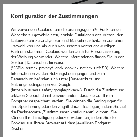
Konfiguration der Zustimmungen
Wir verwenden Cookies, um die ordnungsgemäße Funktion der
Webseite zu gewährleisten, soziale Funktionen anzubieten, den
Datenverkehr zu analysieren und Marketingaktivitäten ausführen
- sowohl von uns als auch von unseren vertrauenswürdigen
Partnern stammen. Cookies werden auch für Personalisierung
der Werbung verwendet. Weitere Informationen finden Sie in der
Sektion [Datenschutzhinweise]
(%5Biai:terms\_privacy\_and\_cookie\_notice\_url%5D). Weitere
Mont Blanc Pro Rack 314 Dachträger Ford Transit
Informationen zu den Nutzungsbedingungen und zum
Connect II 2013-
Datenschutz befinden sich unter [Datenschutz und
Nutzungsbedingungen von Google]
(https://business.safety.google/privacy/). Durch die Zustimmung
erklären Sie sich damit einverstanden, dass sie auf Ihrem
205,99 €
inkl. MwSt
Computer gespeichert werden. Sie können die Bedingungen für
ihre Speicherung oder den Zugriff darauf festlegen, indem Sie auf
Große Menge verfügbar
Wir versenden schon am
10. August
die Registerkarte „Zustimmungen konfigurieren“ klicken. Sie
können Ihre Einwilligung jederzeit widerrufen, indem Sie die
In den
Cookies aus Ihrem Browser auf dem jeweiligen Endgerät
Warenkorb
löschen.