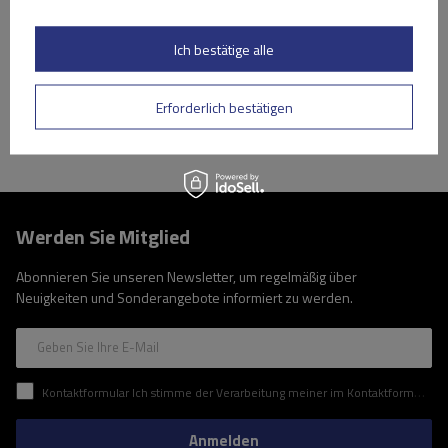
Niedrigster Preis in 30 Tagen vor Rabatt:
68,49 €
-15%
Große Menge verfügbar
Wir versenden schon am
10. August
Ich bestätige alle
In den
Warenkorb
Erforderlich bestätigen
Werden Sie Mitglied
Abonnieren Sie unseren Newsletter, um regelmäßig über
Neuigkeiten und Sonderangebote informiert zu werden.
Geben Sie Ihre E-Mail
Kontaktformular Ich stimme der Verarbeitung meiner im Kontaktformular enthaltenen personenbezogenen Daten gemäß der Verordnung (EU) des Europäischen Parlaments und des Rates zu.
Anmelden