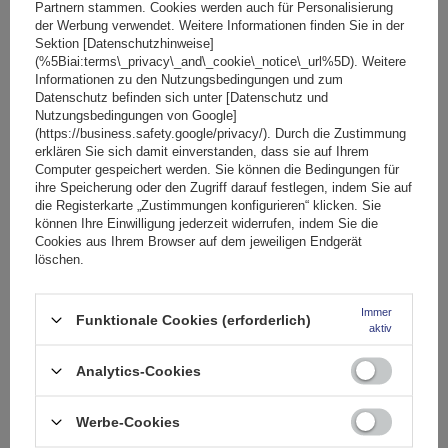
Partnern stammen. Cookies werden auch für Personalisierung
SONDERANGEBOT
der Werbung verwendet. Weitere Informationen finden Sie in der
Sektion [Datenschutzhinweise]
(%5Biai:terms\_privacy\_and\_cookie\_notice\_url%5D). Weitere
Informationen zu den Nutzungsbedingungen und zum
Datenschutz befinden sich unter [Datenschutz und
Nutzungsbedingungen von Google]
(https://business.safety.google/privacy/). Durch die Zustimmung
erklären Sie sich damit einverstanden, dass sie auf Ihrem
Computer gespeichert werden. Sie können die Bedingungen für
ihre Speicherung oder den Zugriff darauf festlegen, indem Sie auf
die Registerkarte „Zustimmungen konfigurieren“ klicken. Sie
können Ihre Einwilligung jederzeit widerrufen, indem Sie die
Cookies aus Ihrem Browser auf dem jeweiligen Endgerät
löschen.
Immer
Funktionale Cookies (erforderlich)
aktiv
Eco Alubase 135 Dachträger - universeller Aluminium-
Dachträger für offene Dachreling (schwarz)
Analytics-Cookies
Werbe-Cookies
58,20 €
inkl. MwSt