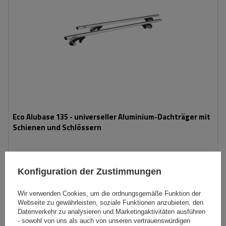
Eco Alubase 135 - universeller Aluminium-Dachträger mit
Schienen und Schlössern
79,99 €
inkl. MwSt
Konfiguration der Zustimmungen
Große Menge verfügbar
Wir versenden schon am
10. August
Wir verwenden Cookies, um die ordnungsgemäße Funktion der
In den
Webseite zu gewährleisten, soziale Funktionen anzubieten, den
Warenkorb
Datenverkehr zu analysieren und Marketingaktivitäten ausführen
- sowohl von uns als auch von unseren vertrauenswürdigen