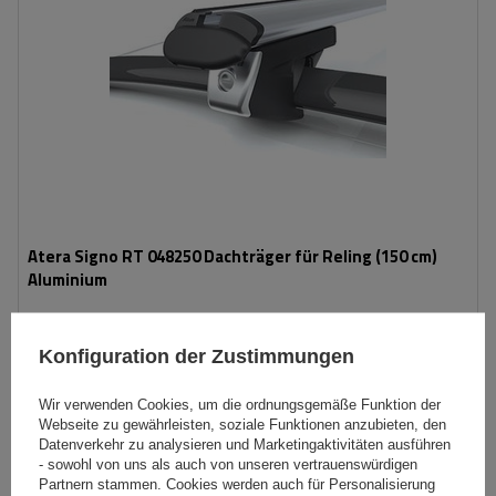
Atera Signo RT 048250 Dachträger für Reling (150 cm)
Aluminium
239,59 €
Konfiguration der Zustimmungen
inkl. MwSt
Große Menge verfügbar
Wir versenden schon am
11. August
Wir verwenden Cookies, um die ordnungsgemäße Funktion der
Webseite zu gewährleisten, soziale Funktionen anzubieten, den
In den
Datenverkehr zu analysieren und Marketingaktivitäten ausführen
Warenkorb
- sowohl von uns als auch von unseren vertrauenswürdigen
Partnern stammen. Cookies werden auch für Personalisierung