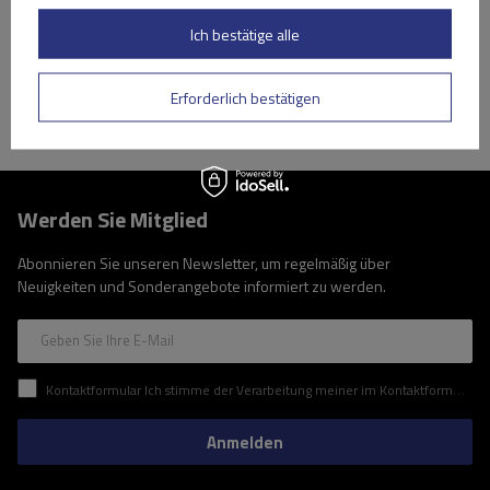
Große Menge verfügbar
Wir versenden schon am
11. August
Ich bestätige alle
In den
Warenkorb
Erforderlich bestätigen
Werden Sie Mitglied
Abonnieren Sie unseren Newsletter, um regelmäßig über
Neuigkeiten und Sonderangebote informiert zu werden.
Geben Sie Ihre E-Mail
Kontaktformular Ich stimme der Verarbeitung meiner im Kontaktformular enthaltenen personenbezogenen Daten gemäß der Verordnung (EU) des Europäischen Parlaments und des Rates zu.
Anmelden