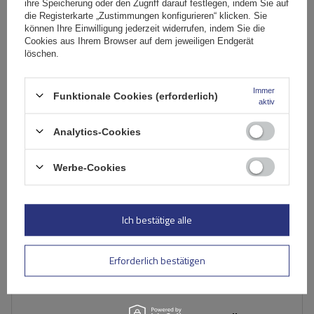
ihre Speicherung oder den Zugriff darauf festlegen, indem Sie auf
Große Menge verfügbar
Wir versenden schon am
11. August
die Registerkarte „Zustimmungen konfigurieren“ klicken. Sie
können Ihre Einwilligung jederzeit widerrufen, indem Sie die
In den
Cookies aus Ihrem Browser auf dem jeweiligen Endgerät
löschen.
Warenkorb
Immer
Funktionale Cookies (erforderlich)
aktiv
Analytics-Cookies
Werbe-Cookies
Ich bestätige alle
Erforderlich bestätigen