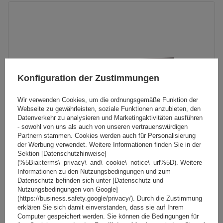
Konfiguration der Zustimmungen
Wir verwenden Cookies, um die ordnungsgemäße Funktion der
Webseite zu gewährleisten, soziale Funktionen anzubieten, den
Datenverkehr zu analysieren und Marketingaktivitäten ausführen
- sowohl von uns als auch von unseren vertrauenswürdigen
Partnern stammen. Cookies werden auch für Personalisierung
der Werbung verwendet. Weitere Informationen finden Sie in der
Sektion [Datenschutzhinweise]
(%5Biai:terms\_privacy\_and\_cookie\_notice\_url%5D). Weitere
Mont Blanc AMC 5400 Stahldachträger für herkömmliche
Informationen zu den Nutzungsbedingungen und zum
Reling
Datenschutz befinden sich unter [Datenschutz und
Nutzungsbedingungen von Google]
(https://business.safety.google/privacy/). Durch die Zustimmung
erklären Sie sich damit einverstanden, dass sie auf Ihrem
165,49 €
Computer gespeichert werden. Sie können die Bedingungen für
inkl. MwSt