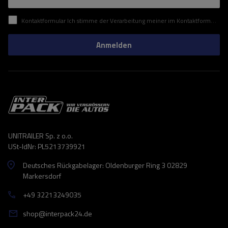
Kontaktformular Ich stimme der Verarbeitung meiner im Kontaktformular enthaltenen personenbezogenen Daten gemäß der Verordnung (EU) des Europäischen Parlaments und des Rates zu.
Anmelden
UNITRAILER Sp. z o.o.
USt-IdNr: PL5213739921
Deutsches Rückgabelager: Oldenburger Ring 3 02829
Markersdorf
+49 32213249035
shop@interpack24.de