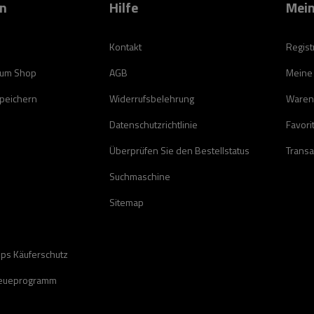
on
Hilfe
Mein
Kontakt
Regist
zum Shop
AGB
Meine
speichern
Widerrufsbelehrung
Waren
Datenschutzrichtlinie
Favori
Überprüfen Sie den Bestellstatus
Transa
Suchmaschine
Sitemap
ops Käuferschutz
reueprogramm