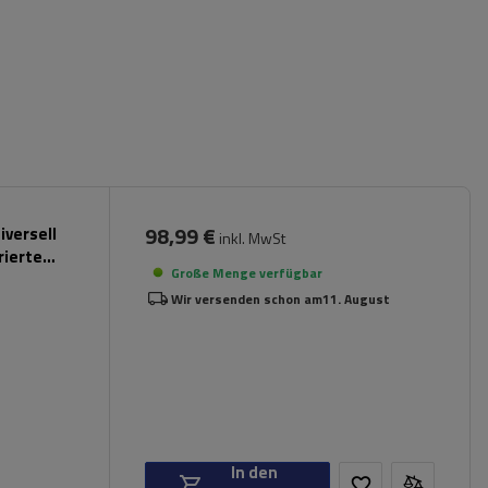
98,99 €
iversell
inkl. MwSt
rierte
Große Menge verfügbar
Wir versenden schon am
11. August
In den