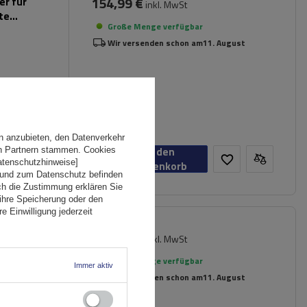
154,99 €
er für
inkl. MwSt
rte
Große Menge verfügbar
Wir versenden schon am
11. August
n anzubieten, den Datenverkehr
In den
en Partnern stammen. Cookies
Datenschutzhinweise]
Warenkorb
 und zum Datenschutz befinden
ch die Zustimmung erklären Sie
ihre Speicherung oder den
e Einwilligung jederzeit
212,49 €
inkl. MwSt
er für
Große Menge verfügbar
Immer aktiv
Wir versenden schon am
11. August