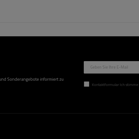
Geben Sie Ihre E-Mail
 und Sonderangebote informiert zu
Kontaktformular Ich stimme der Verarbeitung mei