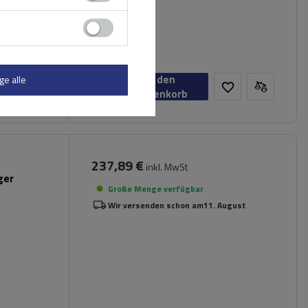
In den
ge alle
Warenkorb
237,89 €
inkl. MwSt
ger
Große Menge verfügbar
Wir versenden schon am
11. August