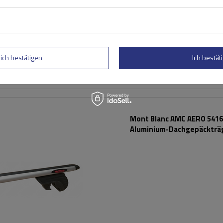
lich bestätigen
Ich bestäti
Mont Blanc AMC AERO 5416
Aluminium-Dachgepäckträ