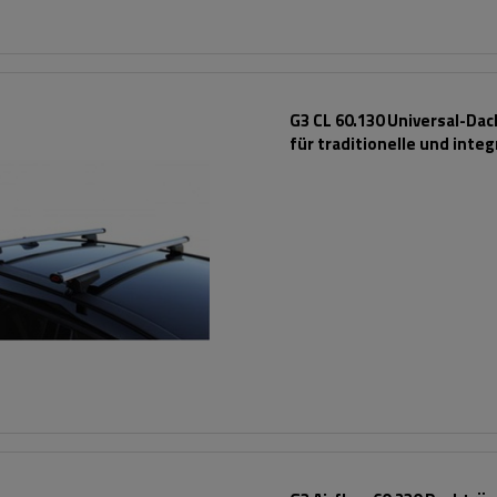
G3 CL 60.130 Universal-Da
für traditionelle und integ
Aluminiumschienen