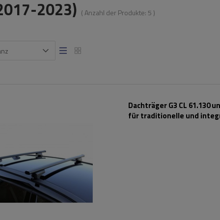
2017-2023)
( Anzahl der Produkte:
5
)
anz
Dachträger G3 CL 61.130 un
für traditionelle und integ
Stahlreling