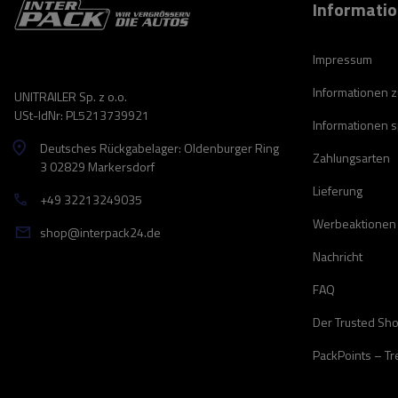
Informati
Impressum
Informationen 
UNITRAILER Sp. z o.o.
USt-IdNr: PL5213739921
Informationen 
Deutsches Rückgabelager: Oldenburger Ring
Zahlungsarten
3 02829 Markersdorf
Lieferung
+49 32213249035
Werbeaktionen
shop@interpack24.de
Nachricht
FAQ
Der Trusted Sh
PackPoints – T