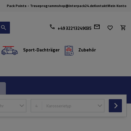
Pack Points - Treueprogramm
shop@interpack24.de
Kontakt
Mein Konto
+49 32213249035
Sport-Dachträger
Zubehör
hr
4
Karosserietyp