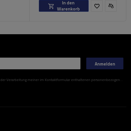
In den
Warenkorb
Anmelden
ner im Kontaktformular enthaltenen personenbezogenen Daten gemäß der Verordnung (EU) des Europäischen Parlaments und des Rates zu.