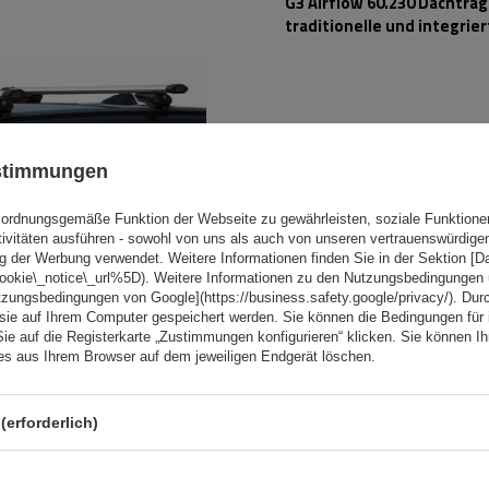
G3 Airflow 60.230 Dachträg
traditionelle und integrie
Aluminiumschienen
ustimmungen
ordnungsgemäße Funktion der Webseite zu gewährleisten, soziale Funktione
tivitäten ausführen - sowohl von uns als auch von unseren vertrauenswürdig
g der Werbung verwendet. Weitere Informationen finden Sie in der Sektion [
cookie\_notice\_url%5D). Weitere Informationen zu den Nutzungsbedingungen
tzungsbedingungen von Google](https://business.safety.google/privacy/). Dur
 sie auf Ihrem Computer gespeichert werden. Sie können die Bedingungen für 
Sie auf die Registerkarte „Zustimmungen konfigurieren“ klicken. Sie können Ihr
ies aus Ihrem Browser auf dem jeweiligen Endgerät löschen.
Mont Blanc AMC 5416-A49
Aluminium-Dachgepäckträg
integrierte Schienen
(erforderlich)