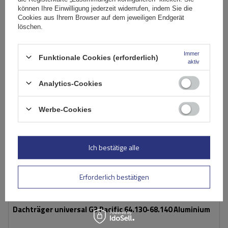
In den
können Ihre Einwilligung jederzeit widerrufen, indem Sie die
Cookies aus Ihrem Browser auf dem jeweiligen Endgerät
Warenkorb
löschen.
AUSVERKAUFT
Immer
Funktionale Cookies (erforderlich)
aktiv
Analytics-Cookies
Werbe-Cookies
Ich bestätige alle
Erforderlich bestätigen
Dachträger universal G3 Pacific 64.130-68.140 Aluminium