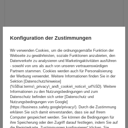
Konfiguration der Zustimmungen
Wir verwenden Cookies, um die ordnungsgemäße Funktion der
Webseite zu gewährleisten, soziale Funktionen anzubieten, den
Datenverkehr zu analysieren und Marketingaktivitäten ausführen
- sowohl von uns als auch von unseren vertrauenswürdigen
Partnern stammen. Cookies werden auch für Personalisierung
der Werbung verwendet. Weitere Informationen finden Sie in der
Sektion [Datenschutzhinweise]
(%5Biai:terms\_privacy\_and\_cookie\_notice\_url%5D). Weitere
Universal-Dachträger G3 Pacific 65.130-68.140 Stahl
Informationen zu den Nutzungsbedingungen und zum
Datenschutz befinden sich unter [Datenschutz und
Nutzungsbedingungen von Google]
(https://business.safety.google/privacy/). Durch die Zustimmung
122,19 €
erklären Sie sich damit einverstanden, dass sie auf Ihrem
inkl. MwSt
Computer gespeichert werden. Sie können die Bedingungen für
Große Menge verfügbar
Wir versenden schon am
11. August
ihre Speicherung oder den Zugriff darauf festlegen, indem Sie auf
die Registerkarte „Zustimmungen konfigurieren“ klicken. Sie