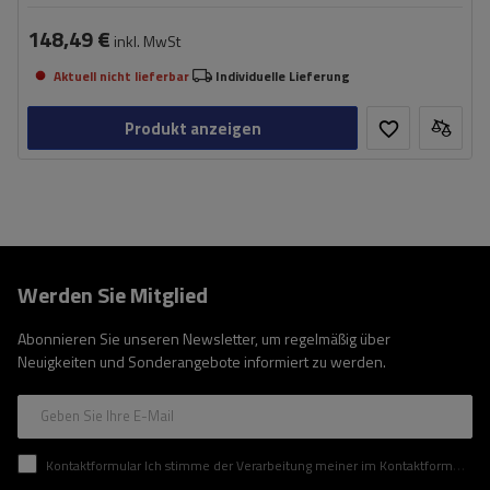
148,49 €
inkl. MwSt
Aktuell nicht lieferbar
Individuelle Lieferung
Produkt anzeigen
Werden Sie Mitglied
Abonnieren Sie unseren Newsletter, um regelmäßig über
Neuigkeiten und Sonderangebote informiert zu werden.
Geben Sie Ihre E-Mail
Kontaktformular Ich stimme der Verarbeitung meiner im Kontaktformular enthaltenen personenbezogenen Daten gemäß der Verordnung (EU) des Europäischen Parlaments und des Rates zu.