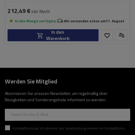
212,49 €
inkl. MwSt
Große Menge verfügbar
Wir versenden schon am
11. August
In den
Warenkorb
Werden Sie Mitglied
Abonnieren Sie unseren Newsletter, um regelmäßig über
Neuigkeiten und Sonderangebote informiert zu werden.
Geben Sie Ihre E-Mail
Kontaktformular Ich stimme der Verarbeitung meiner im Kontaktformular enthaltenen personenbezogenen Daten gemäß der Verordnung (EU) des Europäischen Parlaments und des Rates zu.