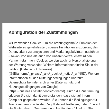
Konfiguration der Zustimmungen
Wir verwenden Cookies, um die ordnungsgemäße Funktion der
Webseite zu gewährleisten, soziale Funktionen anzubieten, den
Datenverkehr zu analysieren und Marketingaktivitäten ausführen
- sowohl von uns als auch von unseren vertrauenswürdigen
Partnern stammen. Cookies werden auch für Personalisierung
der Werbung verwendet. Weitere Informationen finden Sie in der
Sektion [Datenschutzhinweise]
(%5Biai:terms\_privacy\_and\_cookie\_notice\_url%5D). Weitere
Mont Blanc AMC 5019-A49 Aluminium-Dachgepäckträger
Informationen zu den Nutzungsbedingungen und zum
Datenschutz befinden sich unter [Datenschutz und
Nutzungsbedingungen von Google]
(https://business.safety.google/privacy/). Durch die Zustimmung
179,59 €
erklären Sie sich damit einverstanden, dass sie auf Ihrem
inkl. MwSt
Computer gespeichert werden. Sie können die Bedingungen für
Große Menge verfügbar
Wir versenden schon am
11. August
ihre Speicherung oder den Zugriff darauf festlegen, indem Sie auf
die Registerkarte „Zustimmungen konfigurieren“ klicken. Sie