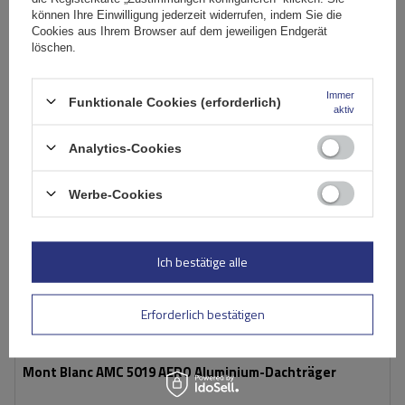
In den
können Ihre Einwilligung jederzeit widerrufen, indem Sie die
Cookies aus Ihrem Browser auf dem jeweiligen Endgerät
Warenkorb
löschen.
Immer
Funktionale Cookies (erforderlich)
aktiv
Analytics-Cookies
Werbe-Cookies
Ich bestätige alle
Erforderlich bestätigen
Mont Blanc AMC 5019 AERO Aluminium-Dachträger