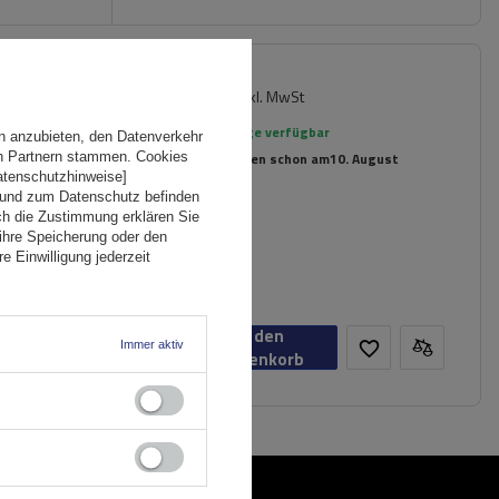
104,99 €
inkl. MwSt
en
Große Menge verfügbar
n anzubieten, den Datenverkehr
en Partnern stammen. Cookies
Wir versenden schon am
10. August
Datenschutzhinweise]
 und zum Datenschutz befinden
ch die Zustimmung erklären Sie
ihre Speicherung oder den
e Einwilligung jederzeit
In den
Immer aktiv
Warenkorb