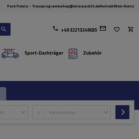
Pack Points - Treueprogramm
shop@interpack24.de
Kontakt
Mein Konto
+49 32213249035
Sport-Dachträger
Zubehör
hr
4
Karosserietyp