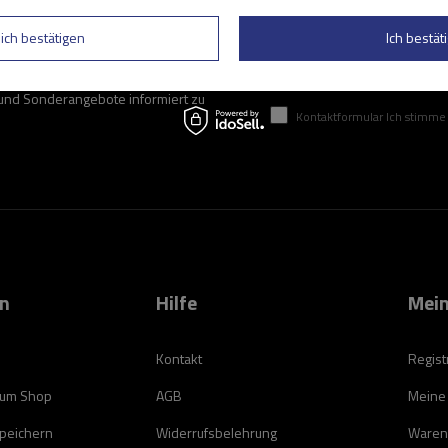
lich bestätigen
Ich bestäti
Geben Sie Ihre E-Mail
 und Sonderangebote informiert zu
Kontaktformular Ich stimme der Verarbeitung mei
on
Hilfe
Mein
Kontakt
Regist
zum Shop
AGB
Meine
speichern
Widerrufsbelehrung
Waren