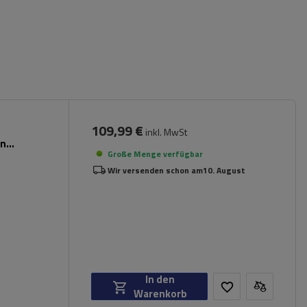
109,99 €
inkl. MwSt
en
Große Menge verfügbar
Wir versenden schon am
10. August
In den
Warenkorb