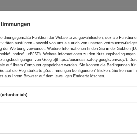
ELLER
ustimmungen
Inter Pack Virgo IR 120 (G2)
Dachträger mit integriert
Schienen
ordnungsgemäße Funktion der Webseite zu gewährleisten, soziale Funktione
tivitäten ausführen - sowohl von uns als auch von unseren vertrauenswürdig
g der Werbung verwendet. Weitere Informationen finden Sie in der Sektion [
cookie\_notice\_url%5D). Weitere Informationen zu den Nutzungsbedingungen
tzungsbedingungen von Google](https://business.safety.google/privacy/). Dur
 sie auf Ihrem Computer gespeichert werden. Sie können die Bedingungen für 
Sie auf die Registerkarte „Zustimmungen konfigurieren“ klicken. Sie können Ihr
ies aus Ihrem Browser auf dem jeweiligen Endgerät löschen.
(erforderlich)