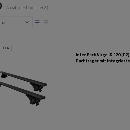
O
( Anzahl der Produkte:
2
)
anz
ELLER
Inter Pack Virgo IR 120 (G2)
Dachträger mit integriert
Schienen (schwarz)