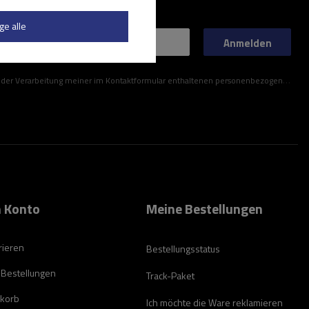
ge alle
Anmelden
ner im Kontaktformular enthaltenen personenbezogenen Daten gemäß der Verordnung (EU) des Europäischen Parlaments und des Rates zu.
 Konto
Meine Bestellungen
rieren
Bestellungsstatus
 Bestellungen
Track-Paket
korb
Ich möchte die Ware reklamieren