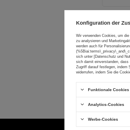
UNSER BESTS
Konfiguration der Z
Wir verwenden Cookies, um die 
zu analysieren und Marketingak
werden auch für Personalisierun
(%5Biai:terms\_privacy\_and\_
sich unter [Datenschutz und Nu
sich damit einverstanden, dass
Zugriff darauf festlegen, indem 
widerrufen, indem Sie die Cook
Funktionale Cookies 
Analytics-Cookies
Werbe-Cookies