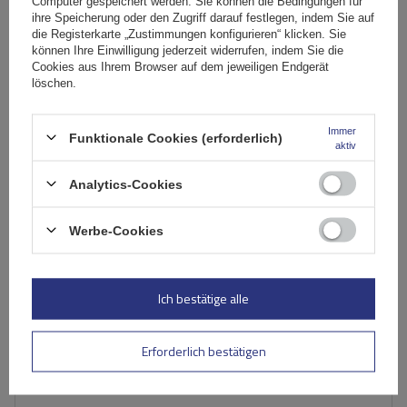
89,99 €
Computer gespeichert werden. Sie können die Bedingungen für
inkl. MwSt
ihre Speicherung oder den Zugriff darauf festlegen, indem Sie auf
Große Menge verfügbar
Wir versenden schon am
11. August
die Registerkarte „Zustimmungen konfigurieren“ klicken. Sie
können Ihre Einwilligung jederzeit widerrufen, indem Sie die
In den
Cookies aus Ihrem Browser auf dem jeweiligen Endgerät
löschen.
Warenkorb
Immer
Funktionale Cookies (erforderlich)
aktiv
Analytics-Cookies
Werbe-Cookies
Ich bestätige alle
Erforderlich bestätigen