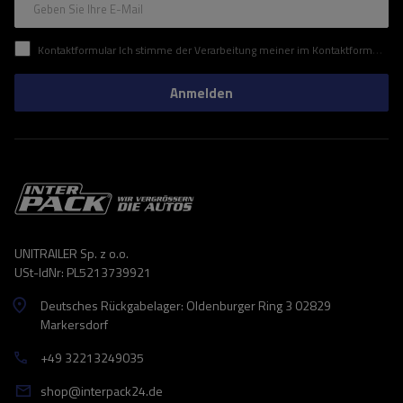
Geben Sie Ihre E-Mail
Kontaktformular Ich stimme der Verarbeitung meiner im Kontaktformular enthaltenen personenbezogenen Daten gemäß der Verordnung (EU) des Europäischen Parlaments und des Rates zu.
Anmelden
UNITRAILER Sp. z o.o.
USt-IdNr: PL5213739921
Deutsches Rückgabelager: Oldenburger Ring 3 02829
Markersdorf
+49 32213249035
shop@interpack24.de