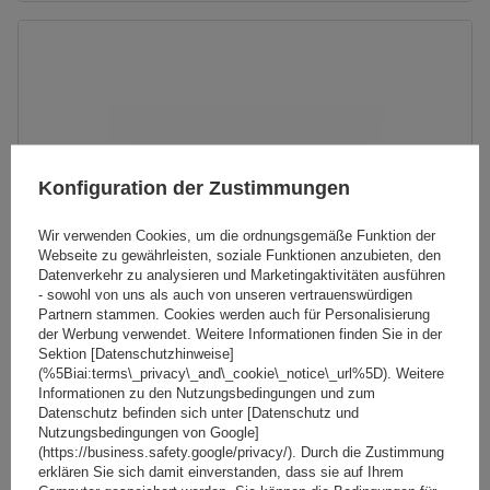
Konfiguration der Zustimmungen
Wir verwenden Cookies, um die ordnungsgemäße Funktion der
Webseite zu gewährleisten, soziale Funktionen anzubieten, den
Datenverkehr zu analysieren und Marketingaktivitäten ausführen
- sowohl von uns als auch von unseren vertrauenswürdigen
Partnern stammen. Cookies werden auch für Personalisierung
der Werbung verwendet. Weitere Informationen finden Sie in der
Sektion [Datenschutzhinweise]
(%5Biai:terms\_privacy\_and\_cookie\_notice\_url%5D). Weitere
Dachträger G3 CL 61.110 universell für traditionelle und
Informationen zu den Nutzungsbedingungen und zum
integrierte Stahlreling
Datenschutz befinden sich unter [Datenschutz und
Nutzungsbedingungen von Google]
(https://business.safety.google/privacy/). Durch die Zustimmung
erklären Sie sich damit einverstanden, dass sie auf Ihrem