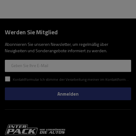
Werden Sie Mitglied
Abonnieren Sie unseren Newsletter, um regelmäßig über
Neuigkeiten und Sonderangebote informiert zu werden.
Geben Sie Ihre E-Mail
Kontaktformular Ich stimme der Verarbeitung meiner im Kontaktformular enthaltenen personenbezogenen Daten gemäß der Verordnung (EU) des Europäischen Parlaments und des Rates zu.
Anmelden