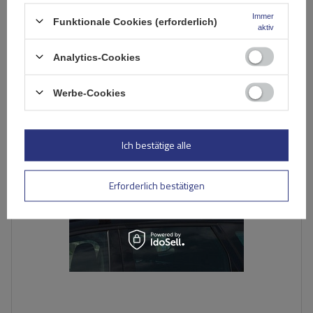
212,49 €
Immer
inkl. MwSt
Funktionale Cookies (erforderlich)
aktiv
Große Menge verfügbar
Wir versenden schon am
12. August
Analytics-Cookies
In den
Warenkorb
Werbe-Cookies
Ich bestätige alle
Erforderlich bestätigen