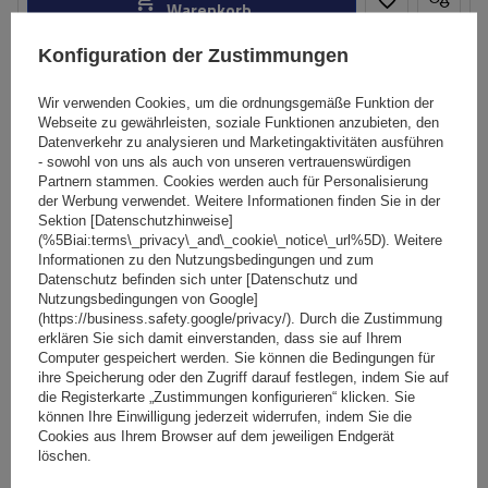
Warenkorb
Konfiguration der Zustimmungen
Wir verwenden Cookies, um die ordnungsgemäße Funktion der
Webseite zu gewährleisten, soziale Funktionen anzubieten, den
Datenverkehr zu analysieren und Marketingaktivitäten ausführen
- sowohl von uns als auch von unseren vertrauenswürdigen
Partnern stammen. Cookies werden auch für Personalisierung
der Werbung verwendet. Weitere Informationen finden Sie in der
Sektion [Datenschutzhinweise]
(%5Biai:terms\_privacy\_and\_cookie\_notice\_url%5D). Weitere
Informationen zu den Nutzungsbedingungen und zum
Datenschutz befinden sich unter [Datenschutz und
Nutzungsbedingungen von Google]
(https://business.safety.google/privacy/). Durch die Zustimmung
erklären Sie sich damit einverstanden, dass sie auf Ihrem
Computer gespeichert werden. Sie können die Bedingungen für
ihre Speicherung oder den Zugriff darauf festlegen, indem Sie auf
die Registerkarte „Zustimmungen konfigurieren“ klicken. Sie
Mont Blanc AMC 5416-A49 Aluminium-Dachgepäckträger
können Ihre Einwilligung jederzeit widerrufen, indem Sie die
Cookies aus Ihrem Browser auf dem jeweiligen Endgerät
für integrierte Schienen
löschen.