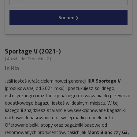
Suchen
Sportage V (2021-)
( Anzahl der Produkte:
7
)
in Kia
Jeśli jesteś właścicielem nowej generacji
KIA Sportage V
(produkowanej od 2021 roku) i poszukujesz solidnego,
estetycznego oraz funkcjonalnego rozwiązania do przewozu
dodatkowego bagażu, jesteś w idealnym miejscu. W tej
kategorii znajdziesz starannie wyselekcjonowane bagażniki
dachowe dopasowane do Twojej marki i modelu auta.
Oferowane belki, stopy oraz bagażniki bazowe od
renomowanych producentów, takich jak
Mont Blanc
czy
G3
,