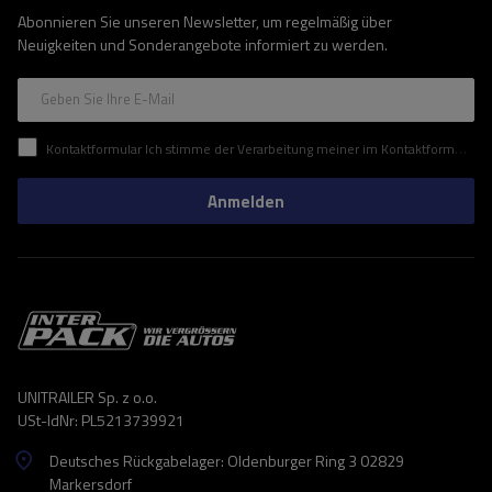
Abonnieren Sie unseren Newsletter, um regelmäßig über
Neuigkeiten und Sonderangebote informiert zu werden.
Geben Sie Ihre E-Mail
Kontaktformular Ich stimme der Verarbeitung meiner im Kontaktformular enthaltenen personenbezogenen Daten gemäß der Verordnung (EU) des Europäischen Parlaments und des Rates zu.
Anmelden
UNITRAILER Sp. z o.o.
USt-IdNr: PL5213739921
Deutsches Rückgabelager: Oldenburger Ring 3 02829
Markersdorf