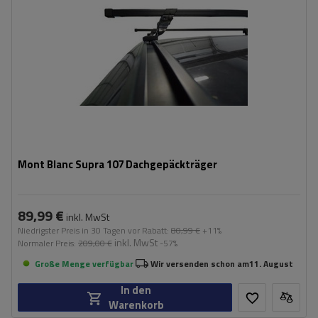
Mont Blanc Supra 107 Dachgepäckträger
89,99 €
inkl. MwSt
Niedrigster Preis in 30 Tagen vor Rabatt:
80,99 €
+11%
inkl. MwSt
Normaler Preis:
209,00 €
-57%
Große Menge verfügbar
Wir versenden schon am
11. August
In den
Warenkorb