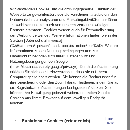
Große Menge verfügbar
Wir versenden schon am
11. August
Wir verwenden Cookies, um die ordnungsgemäße Funktion der
In den
Webseite zu gewährleisten, soziale Funktionen anzubieten, den
Datenverkehr zu analysieren und Marketingaktivitäten ausführen
Warenkorb
- sowohl von uns als auch von unseren vertrauenswürdigen
Partnern stammen. Cookies werden auch für Personalisierung
der Werbung verwendet. Weitere Informationen finden Sie in der
SCHNÄPPCHEN
Sektion [Datenschutzhinweise]
(%5Biai:terms\_privacy\_and\_cookie\_notice\_url%5D). Weitere
Informationen zu den Nutzungsbedingungen und zum
Datenschutz befinden sich unter [Datenschutz und
Nutzungsbedingungen von Google]
(https://business.safety.google/privacy/). Durch die Zustimmung
erklären Sie sich damit einverstanden, dass sie auf Ihrem
Computer gespeichert werden. Sie können die Bedingungen für
ihre Speicherung oder den Zugriff darauf festlegen, indem Sie auf
die Registerkarte „Zustimmungen konfigurieren“ klicken. Sie
können Ihre Einwilligung jederzeit widerrufen, indem Sie die
Cookies aus Ihrem Browser auf dem jeweiligen Endgerät
löschen.
Immer
Funktionale Cookies (erforderlich)
aktiv
Mont Blanc AMC Universal-Dachgepäckträger aus Stahl