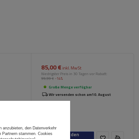
85,00 €
)
inkl. MwSt
Niedrigster Preis in 30 Tagen vor Rabatt:
99,99 €
-14%
Große Menge verfügbar
Wir versenden schon am
10. August
n anzubieten, den Datenverkehr
In den
en Partnern stammen. Cookies