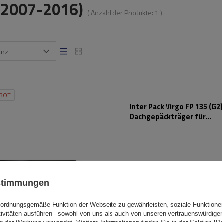
 (2007-2016)
( Anzahl der Produkte:
1
)
anz
BOT
Inter Pack Virgo FP 135 (G2
Dachgepäckträger für
Montagepunkte
ustimmungen
ordnungsgemäße Funktion der Webseite zu gewährleisten, soziale Funktione
tivitäten ausführen - sowohl von uns als auch von unseren vertrauenswürdig