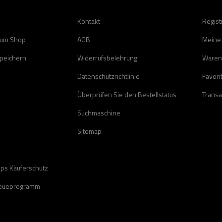
Kontakt
Regist
zum Shop
AGB
Meine
speichern
Widerrufsbelehrung
Waren
Datenschutzrichtlinie
Favori
Überprüfen Sie den Bestellstatus
Transa
Suchmaschine
Sitemap
ops Käuferschutz
reueprogramm