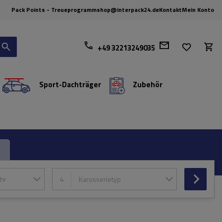
Pack Points - Treueprogramm
shop@interpack24.de
Kontakt
Mein Konto
+49 32213249035
Sport-Dachträger
Zubehör
hr
4
Karosserietyp