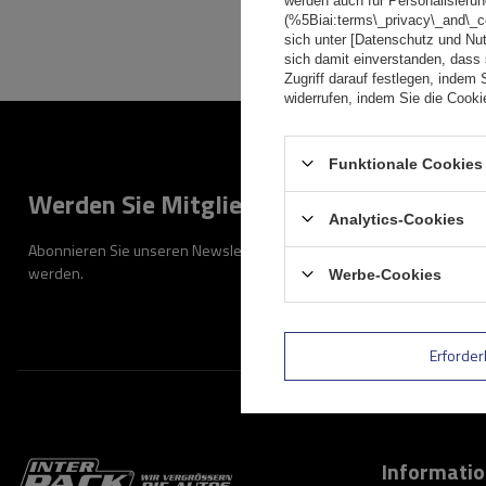
werden auch für Personalisierun
(%5Biai:terms\_privacy\_and\_
sich unter [Datenschutz und Nu
sich damit einverstanden, dass
Zugriff darauf festlegen, indem 
widerrufen, indem Sie die Cook
Funktionale Cookies 
Werden Sie Mitglied
Analytics-Cookies
Abonnieren Sie unseren Newsletter, um regelmäßig über Neuigkeiten
werden.
Werbe-Cookies
Erforder
Informati