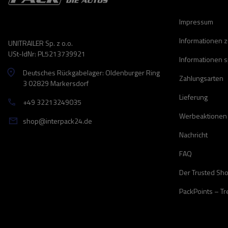
Impressum
Informationen 
UNITRAILER Sp. z o.o.
USt-IdNr: PL5213739921
Informationen 
Deutsches Rückgabelager: Oldenburger Ring
Zahlungsarten
3 02829 Markersdorf
Lieferung
+49 32213249035
Werbeaktionen
shop@interpack24.de
Nachricht
FAQ
Der Trusted Sh
PackPoints – T