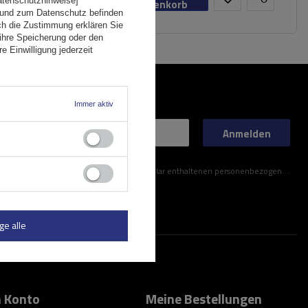
Datenschutzhinweise]
Warenkorb
 und zum Datenschutz befinden
ch die Zustimmung erklären Sie
ihre Speicherung oder den
e Einwilligung jederzeit
Immer aktiv
Anmelden
ner im Kontaktformular enthaltenen personenbezogenen Daten gemäß der Verordnung (EU) des Europäischen Parlaments und des Rates zu.
ge alle
 Konto
Meine Bestellungen