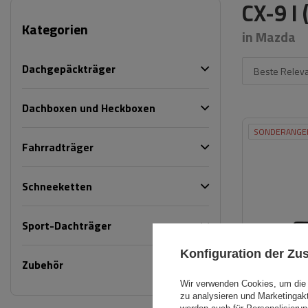
CX-9 I
Kategorien
in Mazda
Dachgepäckträger
Beste Relev
Dachboxen und Heckboxen
SONDERANGE
Fahrradträger
Schneeketten
Sport-Dachträger
Konfiguration der Z
Zubehör
Wir verwenden Cookies, um die 
zu analysieren und Marketingak