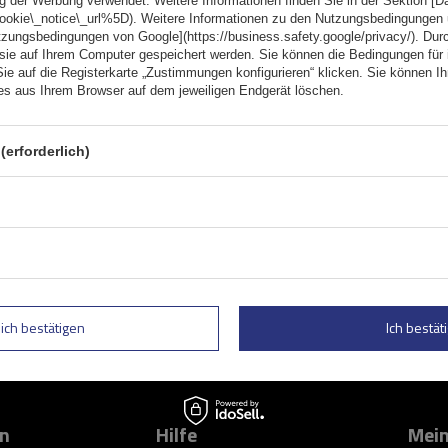
g der Werbung verwendet. Weitere Informationen finden Sie in der Sektion [
cookie\_notice\_url%5D). Weitere Informationen zu den Nutzungsbedingungen
tzungsbedingungen von Google](https://business.safety.google/privacy/). Dur
 sie auf Ihrem Computer gespeichert werden. Sie können die Bedingungen für 
Sie auf die Registerkarte „Zustimmungen konfigurieren“ klicken. Sie können Ihr
ies aus Ihrem Browser auf dem jeweiligen Endgerät löschen.
(erforderlich)
Geben Sie Ihre E-Mail
 und Sonderangebote informiert zu
Kontaktformular Ich stimme der Verarbeitung mei
lich bestätigen
Ich bestäti
on
Hilfe
Mein