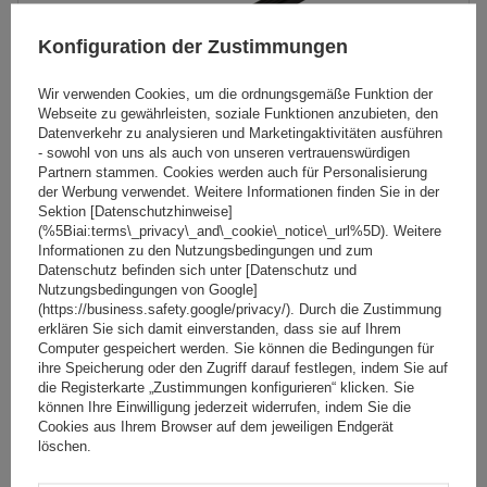
Konfiguration der Zustimmungen
Wir verwenden Cookies, um die ordnungsgemäße Funktion der
Webseite zu gewährleisten, soziale Funktionen anzubieten, den
Datenverkehr zu analysieren und Marketingaktivitäten ausführen
- sowohl von uns als auch von unseren vertrauenswürdigen
Partnern stammen. Cookies werden auch für Personalisierung
der Werbung verwendet. Weitere Informationen finden Sie in der
Sektion [Datenschutzhinweise]
(%5Biai:terms\_privacy\_and\_cookie\_notice\_url%5D). Weitere
Mont Blanc Supra 2 Dachgepäckträger
Informationen zu den Nutzungsbedingungen und zum
Datenschutz befinden sich unter [Datenschutz und
Nutzungsbedingungen von Google]
(https://business.safety.google/privacy/). Durch die Zustimmung
89,99 €
erklären Sie sich damit einverstanden, dass sie auf Ihrem
inkl. MwSt
Computer gespeichert werden. Sie können die Bedingungen für
Große Menge verfügbar
Wir versenden schon am
11. August
ihre Speicherung oder den Zugriff darauf festlegen, indem Sie auf
die Registerkarte „Zustimmungen konfigurieren“ klicken. Sie
In den
können Ihre Einwilligung jederzeit widerrufen, indem Sie die
Cookies aus Ihrem Browser auf dem jeweiligen Endgerät
Warenkorb
löschen.