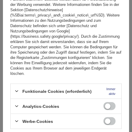
der Werbung verwendet. Weitere Informationen finden Sie in der
Sektion [Datenschutzhinweise]
(%5Biai:terms\_privacy\_and\_cookie\_notice\_url%5D). Weitere
Informationen zu den Nutzungsbedingungen und zum
Datenschutz befinden sich unter [Datenschutz und
Nutzungsbedingungen von Google]
(https://business.safety.google/privacy/). Durch die Zustimmung
erklären Sie sich damit einverstanden, dass sie auf Ihrem
Computer gespeichert werden. Sie können die Bedingungen für
ihre Speicherung oder den Zugriff darauf festlegen, indem Sie auf
die Registerkarte „Zustimmungen konfigurieren“ klicken. Sie
können Ihre Einwilligung jederzeit widerrufen, indem Sie die
Cookies aus Ihrem Browser auf dem jeweiligen Endgerät
löschen.
Immer
Funktionale Cookies (erforderlich)
aktiv
G3 Geländer 60.045 RR 145cm
Analytics-Cookies
Werbe-Cookies
159,99 €
inkl. MwSt