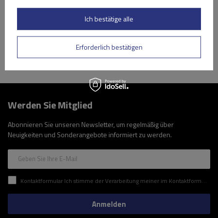
Große Menge verfügbar
Wir versenden schon am
7. August
Ich bestätige alle
In den
Warenkorb
Erforderlich bestätigen
Werden Sie Mitglied
Abonnieren Sie unseren Newsletter, um regelmäßig über
Neuigkeiten und Sonderangebote informiert zu werden.
Geben Sie Ihre E-Mail
Kontaktformular Ich stimme der Verarbeitung meiner im Kontaktformular enthaltenen personenbezogenen Daten gemäß der Verordnung (EU) des Europäischen Parlaments und des Rates zu.
Anmelden