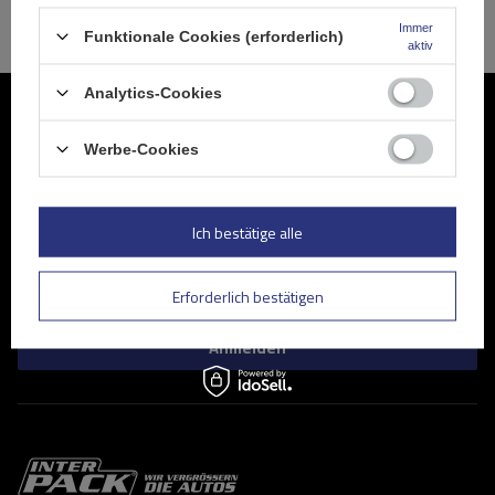
Immer
Funktionale Cookies (erforderlich)
aktiv
Analytics-Cookies
Werden Sie Mitglied
Werbe-Cookies
Abonnieren Sie unseren Newsletter, um regelmäßig über
Neuigkeiten und Sonderangebote informiert zu werden.
Ich bestätige alle
Geben Sie Ihre E-Mail
Kontaktformular Ich stimme der Verarbeitung meiner im Kontaktformular enthaltenen personenbezogenen Daten gemäß der Verordnung (EU) des Europäischen Parlaments und des Rates zu.
Erforderlich bestätigen
Anmelden