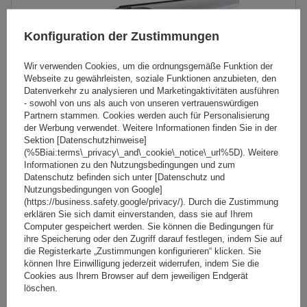
Konfiguration der Zustimmungen
Wir verwenden Cookies, um die ordnungsgemäße Funktion der
Webseite zu gewährleisten, soziale Funktionen anzubieten, den
Datenverkehr zu analysieren und Marketingaktivitäten ausführen
- sowohl von uns als auch von unseren vertrauenswürdigen
Partnern stammen. Cookies werden auch für Personalisierung
der Werbung verwendet. Weitere Informationen finden Sie in der
Sektion [Datenschutzhinweise]
(%5Biai:terms\_privacy\_and\_cookie\_notice\_url%5D). Weitere
Atera Signo RT 048250 Dachträger für Reling (150 cm)
Informationen zu den Nutzungsbedingungen und zum
Aluminium
Datenschutz befinden sich unter [Datenschutz und
Nutzungsbedingungen von Google]
(https://business.safety.google/privacy/). Durch die Zustimmung
erklären Sie sich damit einverstanden, dass sie auf Ihrem
239,59 €
inkl. MwSt
Computer gespeichert werden. Sie können die Bedingungen für
ihre Speicherung oder den Zugriff darauf festlegen, indem Sie auf
Große Menge verfügbar
Wir versenden schon am
10. August
die Registerkarte „Zustimmungen konfigurieren“ klicken. Sie
können Ihre Einwilligung jederzeit widerrufen, indem Sie die
In den
Cookies aus Ihrem Browser auf dem jeweiligen Endgerät
Warenkorb
löschen.