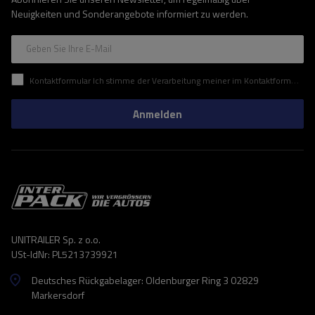
Neuigkeiten und Sonderangebote informiert zu werden.
Geben Sie Ihre E-Mail
Kontaktformular Ich stimme der Verarbeitung meiner im Kontaktformular enthaltenen personenbezogenen Daten gemäß der Verordnung (EU) des Europäischen Parlaments und des Rates zu.
Anmelden
UNITRAILER Sp. z o.o.
USt-IdNr: PL5213739921
Deutsches Rückgabelager: Oldenburger Ring 3 02829
Markersdorf