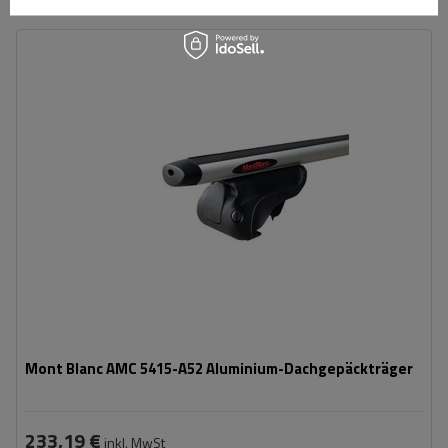
Mont Blanc AMC 5415-A52 Aluminium-Dachgepäckträger
233,19 €
inkl. MwSt