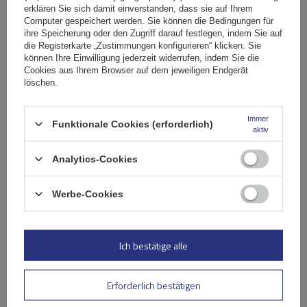
erklären Sie sich damit einverstanden, dass sie auf Ihrem
Computer gespeichert werden. Sie können die Bedingungen für
ihre Speicherung oder den Zugriff darauf festlegen, indem Sie auf
die Registerkarte „Zustimmungen konfigurieren“ klicken. Sie
können Ihre Einwilligung jederzeit widerrufen, indem Sie die
Cookies aus Ihrem Browser auf dem jeweiligen Endgerät
löschen.
Immer
Funktionale Cookies (erforderlich)
aktiv
Analytics-Cookies
G3 Airflow 60.230 Dachträger für traditionelle und
integrierte Aluminiumschienen
Werbe-Cookies
154,99 €
inkl. MwSt
Ich bestätige alle
Große Menge verfügbar
Wir versenden schon am
10. August
Erforderlich bestätigen
In den
Warenkorb