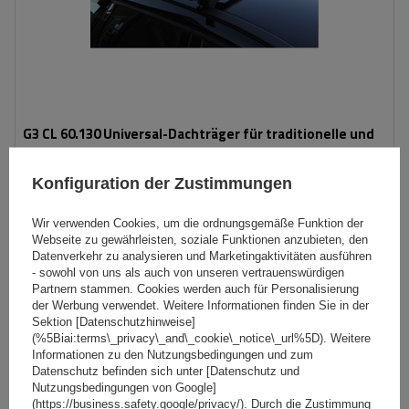
G3 CL 60.130 Universal-Dachträger für traditionelle und
integrierte Aluminiumschienen
Konfiguration der Zustimmungen
119,99 €
inkl. MwSt
Wir verwenden Cookies, um die ordnungsgemäße Funktion der
Webseite zu gewährleisten, soziale Funktionen anzubieten, den
Große Menge verfügbar
Wir versenden schon am
10. August
Datenverkehr zu analysieren und Marketingaktivitäten ausführen
- sowohl von uns als auch von unseren vertrauenswürdigen
In den
Partnern stammen. Cookies werden auch für Personalisierung
Warenkorb
der Werbung verwendet. Weitere Informationen finden Sie in der
Sektion [Datenschutzhinweise]
(%5Biai:terms\_privacy\_and\_cookie\_notice\_url%5D). Weitere
Informationen zu den Nutzungsbedingungen und zum
Datenschutz befinden sich unter [Datenschutz und
Nutzungsbedingungen von Google]
(https://business.safety.google/privacy/). Durch die Zustimmung