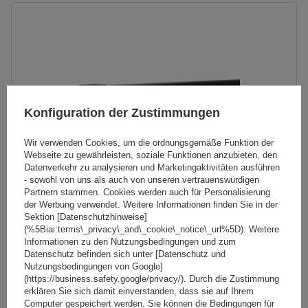
Konfiguration der Zustimmungen
Wir verwenden Cookies, um die ordnungsgemäße Funktion der
Webseite zu gewährleisten, soziale Funktionen anzubieten, den
Datenverkehr zu analysieren und Marketingaktivitäten ausführen
- sowohl von uns als auch von unseren vertrauenswürdigen
Partnern stammen. Cookies werden auch für Personalisierung
der Werbung verwendet. Weitere Informationen finden Sie in der
Sektion [Datenschutzhinweise]
(%5Biai:terms\_privacy\_and\_cookie\_notice\_url%5D). Weitere
Mont Blanc AMC 5400 Stahldachträger für herkömmliche
Informationen zu den Nutzungsbedingungen und zum
Reling
Datenschutz befinden sich unter [Datenschutz und
Nutzungsbedingungen von Google]
(https://business.safety.google/privacy/). Durch die Zustimmung
erklären Sie sich damit einverstanden, dass sie auf Ihrem
165,49 €
inkl. MwSt
Computer gespeichert werden. Sie können die Bedingungen für