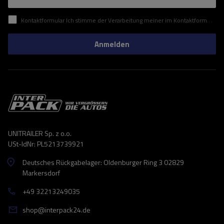
Kontaktformular Ich stimme der Verarbeitung meiner im Kontaktformular enthaltenen personenbezogenen Daten gemäß der Verordnung (EU) des Europäischen Parlaments und des Rates zu.
Anmelden
UNITRAILER Sp. z o.o.
USt-IdNr: PL5213739921
Deutsches Rückgabelager: Oldenburger Ring 3 02829
Markersdorf
+49 32213249035
shop@interpack24.de