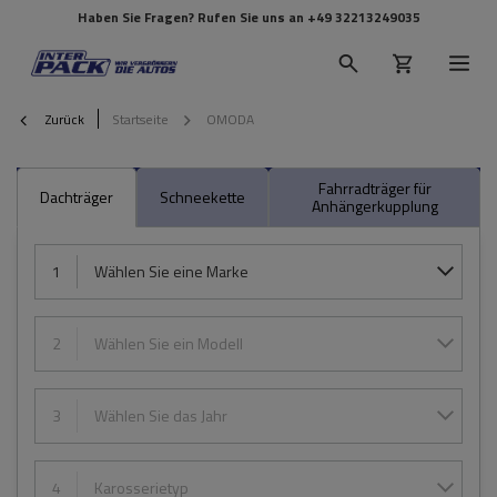
Haben Sie Fragen? Rufen Sie uns an
+49 32213249035
Zurück
Startseite
OMODA
Fahrradträger für
Dachträger
Schneekette
Anhängerkupplung
1
Wählen Sie eine Marke
2
Wählen Sie ein Modell
3
Wählen Sie das Jahr
4
Karosserietyp