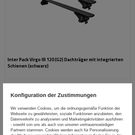
Inter Pack Virgo IR 120 (G2) Dachträger mit integrierten
Schienen (schwarz)
109,99 €
inkl. MwSt
Konfiguration der Zustimmungen
Große Menge verfügbar
Wir versenden schon am
11. August
In den
Wir verwenden Cookies, um die ordnungsgemäße Funktion der
Webseite zu gewährleisten, soziale Funktionen anzubieten, den
Warenkorb
Datenverkehr zu analysieren und Marketingaktivitäten ausführen
- sowohl von uns als auch von unseren vertrauenswürdigen
Partnern stammen. Cookies werden auch für Personalisierung
UNSER BESTSELLER