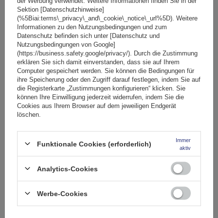
der Werbung verwendet. Weitere Informationen finden Sie in der
Sektion [Datenschutzhinweise]
(%5Biai:terms\_privacy\_and\_cookie\_notice\_url%5D). Weitere
Informationen zu den Nutzungsbedingungen und zum
Datenschutz befinden sich unter [Datenschutz und
Nutzungsbedingungen von Google]
(https://business.safety.google/privacy/). Durch die Zustimmung
erklären Sie sich damit einverstanden, dass sie auf Ihrem
Computer gespeichert werden. Sie können die Bedingungen für
ihre Speicherung oder den Zugriff darauf festlegen, indem Sie auf
die Registerkarte „Zustimmungen konfigurieren“ klicken. Sie
können Ihre Einwilligung jederzeit widerrufen, indem Sie die
Cookies aus Ihrem Browser auf dem jeweiligen Endgerät
löschen.
Immer
Funktionale Cookies (erforderlich)
Inter Pack Virgo IR 120 (G2) Dachträger mit integrierten
aktiv
Schienen
Analytics-Cookies
104,99 €
Werbe-Cookies
inkl. MwSt
Große Menge verfügbar
Wir versenden schon am
11. August