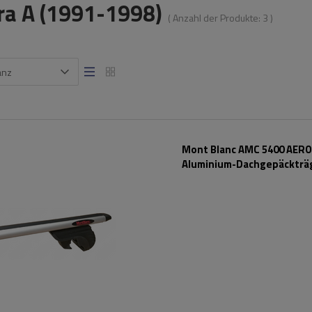
ra A (1991-1998)
( Anzahl der Produkte:
3
)
anz
Mont Blanc AMC 5400 AERO
Aluminium-Dachgepäckträg
herkömmliche Reling