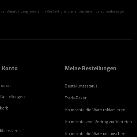
ner im Kontaktformular enthaltenen personenbezogenen Daten gemäß der Verordnung (EU) des Europäischen Parlaments und des Rates zu.
 Konto
Meine Bestellungen
rieren
Bestellungsstatus
 Bestellungen
Track-Paket
korb
Ich möchte die Ware reklamieren
t
Ich möchte vom Vertrag zurücktreten
ktionsverlauf
Ich möchte die Ware umtauschen