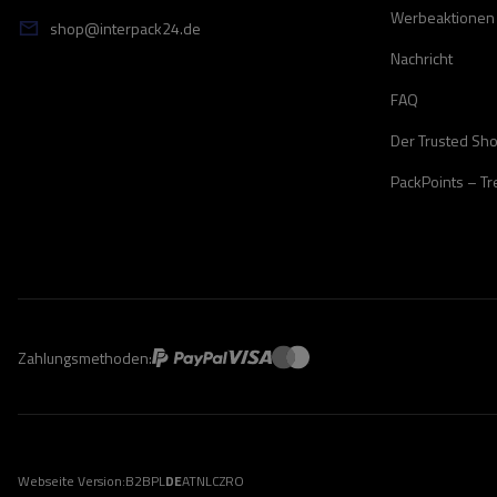
Werbeaktionen
shop@interpack24.de
Nachricht
FAQ
Der Trusted Sh
PackPoints – T
Zahlungsmethoden:
Webseite Version:
B2B
PL
DE
AT
NL
CZ
RO