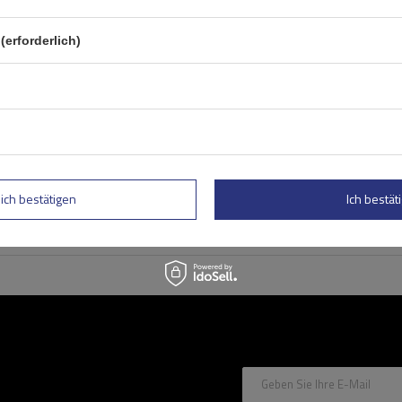
Mont Blanc AMC 5400-A49
Aluminium-Dachträger für
herkömmliche Reling
(erforderlich)
lich bestätigen
Ich bestäti
Geben Sie Ihre E-Mail