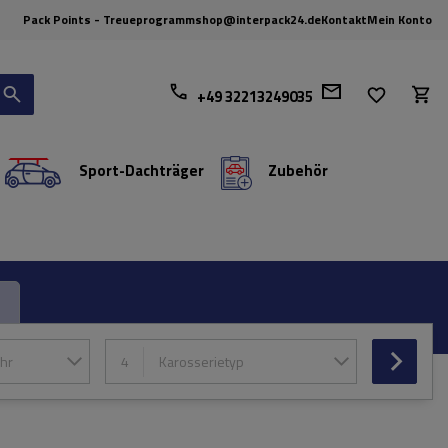
Pack Points - Treueprogramm
shop@interpack24.de
Kontakt
Mein Konto
+49 32213249035
Sport-Dachträger
Zubehör
hr
4
Karosserietyp