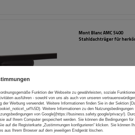
Mont Blanc AMC 5400
Stahldachträger für herk
Reling
ustimmungen
ordnungsgemäße Funktion der Webseite zu gewährleisten, soziale Funktione
tivitäten ausführen - sowohl von uns als auch von unseren vertrauenswürdig
g der Werbung verwendet. Weitere Informationen finden Sie in der Sektion [
cookie\_notice\_url%5D). Weitere Informationen zu den Nutzungsbedingungen
tzungsbedingungen von Google](https://business.safety.google/privacy/). Dur
 sie auf Ihrem Computer gespeichert werden. Sie können die Bedingungen für 
Sie auf die Registerkarte „Zustimmungen konfigurieren“ klicken. Sie können Ihr
ies aus Ihrem Browser auf dem jeweiligen Endgerät löschen.