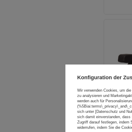
Konfiguration der Z
Wir verwenden Cookies, um die 
zu analysieren und Marketingak
werden auch für Personalisierun
(%5Biai:terms\_privacy\_and\_
sich unter [Datenschutz und Nu
sich damit einverstanden, dass
Zugriff darauf festlegen, indem 
widerrufen, indem Sie die Cook