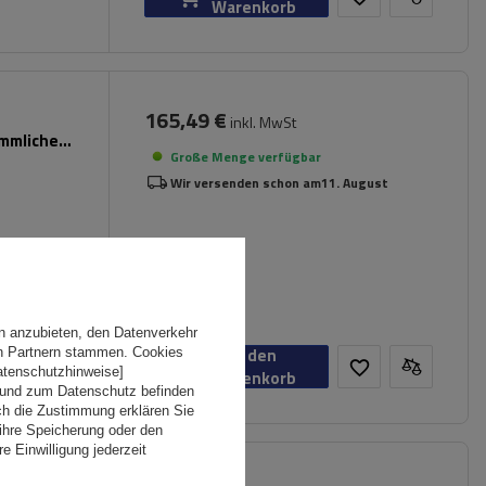
Warenkorb
165,49 €
inkl. MwSt
ömmliche
Große Menge verfügbar
Wir versenden schon am
11. August
n anzubieten, den Datenverkehr
In den
en Partnern stammen. Cookies
Datenschutzhinweise]
Warenkorb
 und zum Datenschutz befinden
ch die Zustimmung erklären Sie
ihre Speicherung oder den
e Einwilligung jederzeit