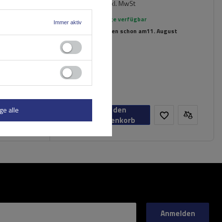
212,49 €
inkl. MwSt
Große Menge verfügbar
Immer aktiv
Wir versenden schon am
11. August
In den
ge alle
Warenkorb
Anmelden