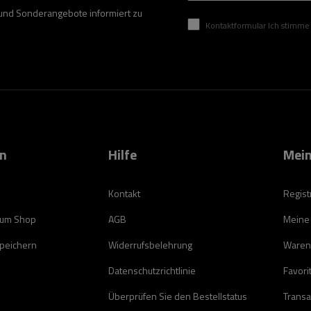
 und Sonderangebote informiert zu
Kontaktformular Ich stimme der Verarbeitung mei
on
Hilfe
Mein
Kontakt
Regist
zum Shop
AGB
Meine
speichern
Widerrufsbelehrung
Waren
Datenschutzrichtlinie
Favori
Überprüfen Sie den Bestellstatus
Transa