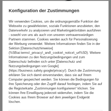
Konfiguration der Zustimmungen
Wir verwenden Cookies, um die ordnungsgemäße Funktion der
Webseite zu gewährleisten, soziale Funktionen anzubieten, den
Datenverkehr zu analysieren und Marketingaktivitäten ausführen
- sowohl von uns als auch von unseren vertrauenswürdigen
Partnern stammen. Cookies werden auch für Personalisierung
der Werbung verwendet. Weitere Informationen finden Sie in der
Sektion [Datenschutzhinweise]
(%5Biai:terms\_privacy\_and\_cookie\_notice\_url%5D). Weitere
Mont Blanc Pro Rack 308 Dachgepäckträger
Informationen zu den Nutzungsbedingungen und zum
Datenschutz befinden sich unter [Datenschutz und
Nutzungsbedingungen von Google]
(https://business.safety.google/privacy/). Durch die Zustimmung
174,99 €
erklären Sie sich damit einverstanden, dass sie auf Ihrem
inkl. MwSt
Computer gespeichert werden. Sie können die Bedingungen für
Große Menge verfügbar
Wir versenden schon am
11. August
ihre Speicherung oder den Zugriff darauf festlegen, indem Sie auf
die Registerkarte „Zustimmungen konfigurieren“ klicken. Sie
In den
können Ihre Einwilligung jederzeit widerrufen, indem Sie die
Cookies aus Ihrem Browser auf dem jeweiligen Endgerät
Warenkorb
löschen.