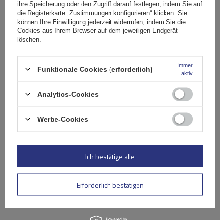
214,39 €
inkl. MwSt
ihre Speicherung oder den Zugriff darauf festlegen, indem Sie auf
die Registerkarte „Zustimmungen konfigurieren“ klicken. Sie
Große Menge verfügbar
Wir versenden schon am
11. August
können Ihre Einwilligung jederzeit widerrufen, indem Sie die
Cookies aus Ihrem Browser auf dem jeweiligen Endgerät
In den
löschen.
Warenkorb
Immer
Funktionale Cookies (erforderlich)
aktiv
Analytics-Cookies
Werbe-Cookies
Ich bestätige alle
Erforderlich bestätigen