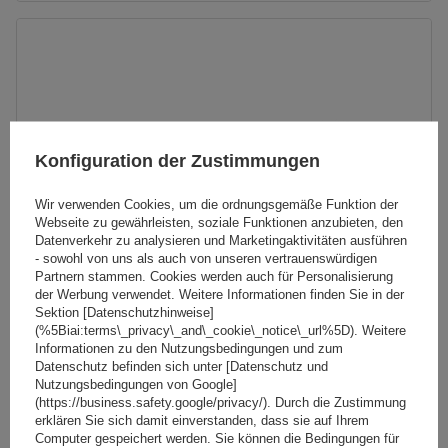
Konfiguration der Zustimmungen
Wir verwenden Cookies, um die ordnungsgemäße Funktion der
Webseite zu gewährleisten, soziale Funktionen anzubieten, den
Datenverkehr zu analysieren und Marketingaktivitäten ausführen
- sowohl von uns als auch von unseren vertrauenswürdigen
Partnern stammen. Cookies werden auch für Personalisierung
der Werbung verwendet. Weitere Informationen finden Sie in der
Sektion [Datenschutzhinweise]
(%5Biai:terms\_privacy\_and\_cookie\_notice\_url%5D). Weitere
Informationen zu den Nutzungsbedingungen und zum
Mont Blanc AMC 5414-A49 Aluminium-Dachträger für
Datenschutz befinden sich unter [Datenschutz und
integrierte Schienen
Nutzungsbedingungen von Google]
(https://business.safety.google/privacy/). Durch die Zustimmung
erklären Sie sich damit einverstanden, dass sie auf Ihrem
Computer gespeichert werden. Sie können die Bedingungen für