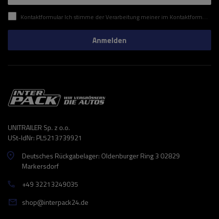
Kontaktformular Ich stimme der Verarbeitung meiner im Kontaktformular enthaltenen personenbezogenen Daten gemäß der Verordnung (EU) des Europäischen Parlaments und des Rates zu.
Anmelden
UNITRAILER Sp. z o.o.
USt-IdNr: PL5213739921
Deutsches Rückgabelager: Oldenburger Ring 3 02829
Markersdorf
+49 32213249035
shop@interpack24.de