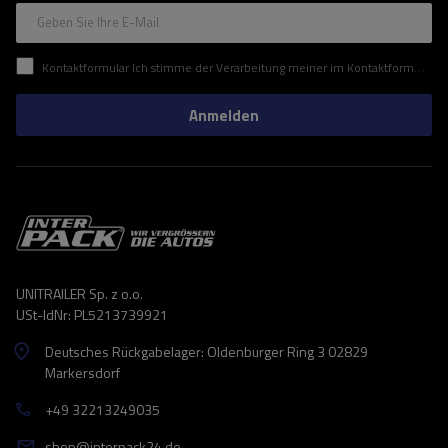
Geben Sie Ihre E-Mail
Kontaktformular Ich stimme der Verarbeitung meiner im Kontaktformular enthaltenen personenbezogenen Daten gemäß der Verordnung (EU) des Europäischen Parlaments und des Rates zu.
Anmelden
UNITRAILER Sp. z o.o.
USt-IdNr: PL5213739921
Deutsches Rückgabelager: Oldenburger Ring 3 02829
Markersdorf
+49 32213249035
shop@interpack24.de