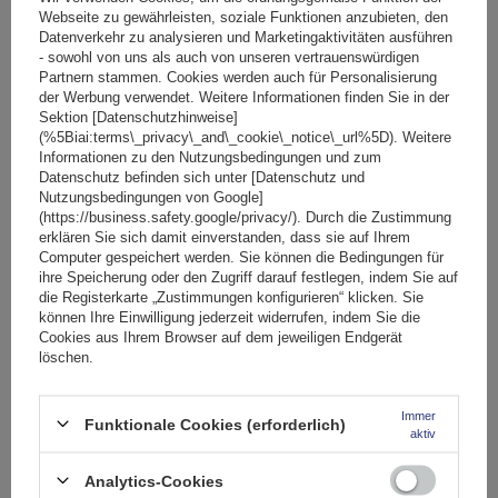
In den
Webseite zu gewährleisten, soziale Funktionen anzubieten, den
Datenverkehr zu analysieren und Marketingaktivitäten ausführen
Warenkorb
- sowohl von uns als auch von unseren vertrauenswürdigen
Partnern stammen. Cookies werden auch für Personalisierung
der Werbung verwendet. Weitere Informationen finden Sie in der
Sektion [Datenschutzhinweise]
(%5Biai:terms\_privacy\_and\_cookie\_notice\_url%5D). Weitere
Informationen zu den Nutzungsbedingungen und zum
Datenschutz befinden sich unter [Datenschutz und
Nutzungsbedingungen von Google]
(https://business.safety.google/privacy/). Durch die Zustimmung
erklären Sie sich damit einverstanden, dass sie auf Ihrem
Computer gespeichert werden. Sie können die Bedingungen für
ihre Speicherung oder den Zugriff darauf festlegen, indem Sie auf
die Registerkarte „Zustimmungen konfigurieren“ klicken. Sie
können Ihre Einwilligung jederzeit widerrufen, indem Sie die
Cookies aus Ihrem Browser auf dem jeweiligen Endgerät
löschen.
Immer
Funktionale Cookies (erforderlich)
aktiv
Mont Blanc AMC 5002-A46 Aluminium-Dachgepäckträger
Analytics-Cookies